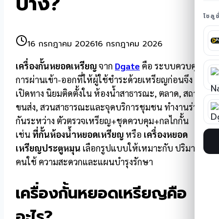
บ้าง?
โซลู
16 กรกฎาคม 2026
16 กรกฎาคม 2026
เครื่องกั้นหยอดเหรียญ
จาก
Dgate
คือ ระบบควบคุม
การผ่านเข้า-ออกที่ให้ผู้ใช้ชำระด้วยเหรียญก่อนจึง
เปิดทาง นิยมติดตั้งใน ห้องน้ำสาธารณะ, ตลาด, สถานี
ขนส่ง, สวนสาธารณะและจุดบริการชุมชน ทำงานร่วม
กันระหว่าง ตัวตรวจเหรียญ+ชุดควบคุม+กลไกกั้น
เช่น
ที่กั้นห้องน้ำหยอดเหรียญ
หรือ
เครื่องหยอด
เหรียญประตูหมุน
เลือกรูปแบบให้เหมาะกับ ปริมาณ
คนใช้ ความสะดวกและแผนบำรุงรักษา
เครื่องกั้นหยอดเหรียญคือ
อะไร?