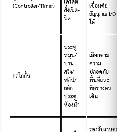
เครดิต
(Controller/Timer)
เชื่อมต่อ
สั่งเปิด-
สัญญาณ I/O
ปิด
ได้
ประตู
หมุน/
เลือกตาม
บาน
ความ
สวิง/
ปลอดภัย
กลไกกั้น
ฟลัป/
พื้นที่และ
สลัก
ทิศทางคน
ประตู
เดิน
ห้องน้ำ
รองรับงานต่อ