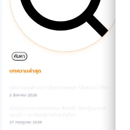
ค้นหา
บทความล่าสุด
ผนัง isowall ราคา เลือกความหนา–ไส้ฉนวน | TEH
3 สิงหาคม 2026
เช็คอินโรงแรมด้วยตนเอง คืออะไร ต้องรู้กฎหมาย
ตม.30 + ทะเบียนผู้เข้าพักอะไรบ้าง
27 กรกฎาคม 2026