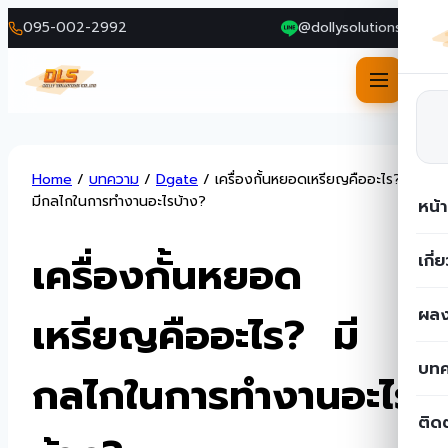
095-002-2992
@dollysolutions
Skip
Home
/
บทความ
/
Dgate
/
เครื่องกั้นหยอดเหรียญคืออะไร?
to
มีกลไกในการทำงานอะไรบ้าง?
หน้
content
เครื่องกั้นหยอด
เกี่
ผลง
เหรียญคืออะไร? มี
บท
กลไกในการทำงานอะไร
ติด