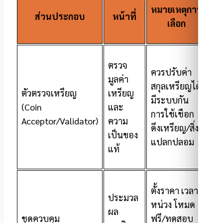
หมายเหตุการ
ส่วนประกอบ
หน้าที่
เลือก
ตรวจ
ควรปรับค่า
มูลค่า
สกุลเหรียญได้
ตัวตรวจเหรียญ
เหรียญ
มีระบบกัน
(Coin
และ
การใช้เชือก
Acceptor/Validator)
ความ
ดึงเหรียญ/สิ่ง
เป็นของ
แปลกปลอม
แท้
ตั้งราคา เวลา
ประมวล
หน่วง โหมด
ผล
ชุดควบคุม
ฟรี/ทดสอบ