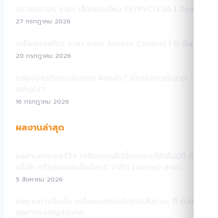
กรวยจราจร ราคา เลือกแบบไหน PE/PVC/EVA | Dpark
27 กรกฎาคม 2026
เครื่องทาบบัตร ราคา ระบบ Access Control | D-Gate
20 กรกฎาคม 2026
กล้องอ่านป้ายทะเบียนรถ คืออะไร? มีระบบการทำงาน
อย่างไร?
16 กรกฎาคม 2026
ผลงานล่าสุด
ผลงานการเซอร์วิส เปลี่ยนแขนไม้กั้นรถยนต์อัตโนมัติ ที่
บริษัท ศรีตรังแอโกอินดัสทรี จำกัด (มหาชน) สาขา
สระแก้ว
5 สิงหาคม 2026
ผลงานการติดตั้ง เครื่องเอกซเรย์ตรวจสัมภาระ ที่ ด่าน
ศุลกากรอรัญประเทศ