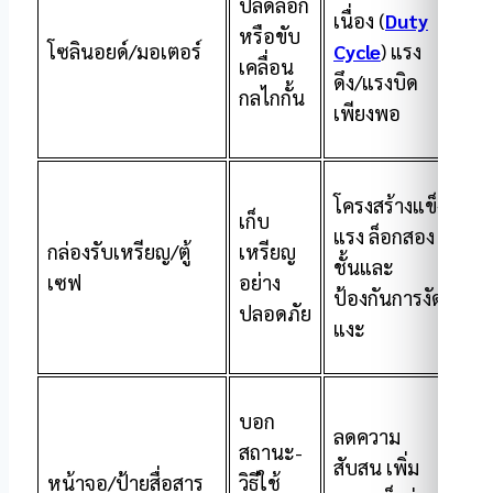
ปลดล็อก
เนื่อง (
Duty
หรือขับ
โซลินอยด์/มอเตอร์
Cycle
) แรง
เคลื่อน
ดึง/แรงบิด
กลไกกั้น
เพียงพอ
โครงสร้างแข็ง
เก็บ
แรง ล็อกสอง
กล่องรับเหรียญ/ตู้
เหรียญ
ชั้นและ
เซฟ
อย่าง
ป้องกันการงัด
ปลอดภัย
แงะ
บอก
ลดความ
สถานะ-
สับสน เพิ่ม
หน้าจอ/ป้ายสื่อสาร
วิธีใช้