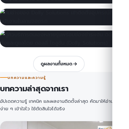
ระบบจอดรถอัจฉริยะ พร้อมกล้อง LPR
ศูนย์การค้า · กรุงเทพฯ
XEKA · ประตูอัตโนมัติ
ประตูอัตโนมัติความเร็วสูง สำหรับโรงงาน
โรงงานอุตสาหกรรม · สมุทรปราการ
Dolly Solutions · ทีมติดตั้ง
ทีมวิศวกรเข้าติดตั้งและดูแลถึงหน้างาน
งานติดตั้งหน้างาน · ทั่วประเทศ
Q Natural · ระบบคิว
ดูผลงานทั้งหมด
ตู้คิวบริการตนเองและจอแสดงผล
ศูนย์บริการ · นนทบุรี
บทความและความรู้
บทความล่าสุดจากเรา
อัปเดตความรู้ เทคนิค และผลงานติดตั้งล่าสุด คัดมาให้อ่าน
ง่าย ๆ เข้าใจไว ใช้ตัดสินใจได้จริง