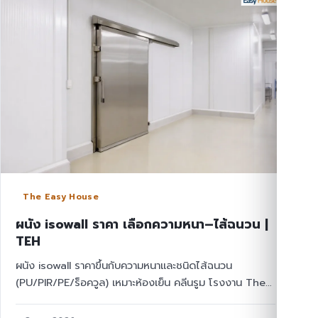
The Easy House
ผนัง isowall ราคา เลือกความหนา–ไส้ฉนวน |
TEH
ผนัง isowall ราคาขึ้นกับความหนาและชนิดไส้ฉนวน
(PU/PIR/PE/ร็อควูล) เหมาะห้องเย็น คลีนรูม โรงงาน The
Easy House ติดตั้งทั่วไทย ขอใบเสนอราคาฟรี