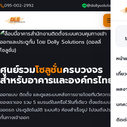
095-002-2992
@dollysolutions
Skip
to
content
หน้า
ดูแลหลังการขาย
ศูนย์รวม
โซลูชั่น
ครบวงจร
ทีมวิศวกรพร้อมบริการทั่วประเทศ
เกี่ย
สำหรับอาคารและองค์กรไทย
ผลงา
ออกแบบ ติดตั้ง และดูแลระบบหลังการขายโดยทีมวิศวกร
ของเราเอง รวม 5 แบรนด์ในเครือไว้ในที่เดียว ตั้งแต่ระบบ
บทค
จอดรถ ประตูอัตโนมัติ ระบบคิว ห้องสำเร็จรูป ไปจนถึงประตู
กั้นทางเข้าออก
ติดต