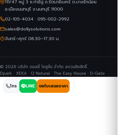
111/47 หมู่ 3 ซ.ท่าอิฐ ถ.รัตนาธิเบศร์ ต.บางรักน้อย
อ.เมืองนนทบุรี จ.นนทบุรี 11000
02-105-4034
·
095-002-2992
sales@dollysolutions.com
จันทร์–ศุกร์ 08:30–17:30 น.
© 2026 บริษัท ดอลลี่ โซลูชั่น จำกัด สงวนลิขสิทธิ์
Dpark · XEKA · Q Natural · The Easy House · D-Gate
โทร
LINE
ขอใบเสนอราคา