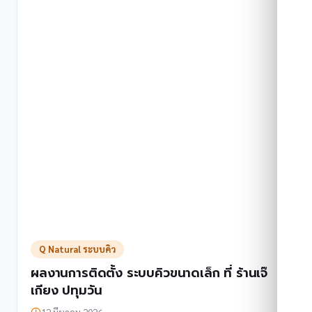
ประเมิน
ความ
พึง
พอใจ
ที่
สกสค
กทม
(ดุสิต)
Q Natural ระบบคิว
ผลงานการติดตั้ง ระบบคิวขนาดเล็ก ที่ ร้านเจ๊
เกียง ปทุมวัน