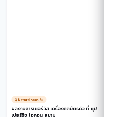
ระบบ
คิว
ที่
สำนัก
ทะเบียน
ท้อง
ถิ่น
เทศบาล
เมือง
ป่า
ตอง
จ.ภูเก็ต
Q Natural ระบบคิว
ผลงานการเซอร์วิส เครื่องกดบัตรคิว ที่ ซุป
เปอร์ริช ไอคอน สยาม