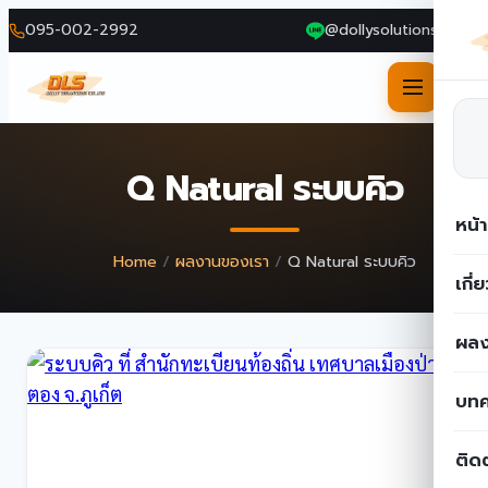
095-002-2992
@dollysolutions
Skip
to
Q Natural ระบบคิว
content
หน้
Home
/
ผลงานของเรา
/
Q Natural ระบบคิว
เกี่
ผลง
บท
ติด