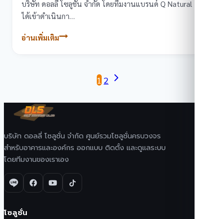
บริษัท ดอลลี่ โซลูชั่น จำกัด โดยทีมงานแบรนด์ Q Natural
ได้เข้าดำเนินกา…
อ่านเพิ่มเติม
ผล
งานการ
เซอร์วิส
Page
Next
ตู้
1
2
กด
Page
navigation
คิว
ที่
สำนักงาน
บริษัท ดอลลี่ โซลูชั่น จำกัด ศูนย์รวมโซลูชั่นครบวงจร
ที่ดิน
สำหรับอาคารและองค์กร ออกแบบ ติดตั้ง และดูแลระบบ
จังหวัด
โดยทีมงานของเราเอง
ชลบุรี
สาขา
ศรีราชา
โซลูชั่น