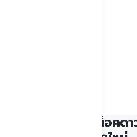
รับคนที่ต้องการ
านผลิตบ้านน็อค
พได้
็อคดาวน์
ทศไทย
ออฟฟิศน็อคดาว