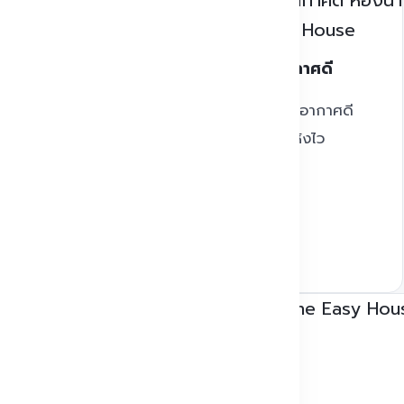
ขนาด
พื้นกันลื่น ระบายอากาศดี
าด เช่น แบบ 1
พื้นกันลื่น ระบบระบายอากาศดี
้องน้ำ VIP
เยี่ยม ไร้กลิ่นอับชื้น แห้งไว
วิตยุค
นสมัย