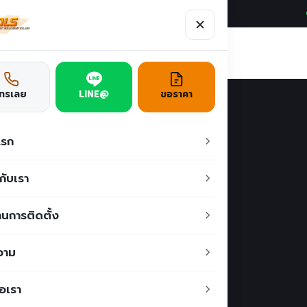
ผลงาน
บทความ
ติดต่อเรา
ั่น
โทรเลย
LINE@
ขอราคา
้าน
แรก
ิการ
วกับเรา
นการติดตั้ง
iland) คือแบรนด์ชั้น
วาม
ร็จรูปแบบครบวงจร ทั้ง
่อเรา
และงาน ป้อมยาม