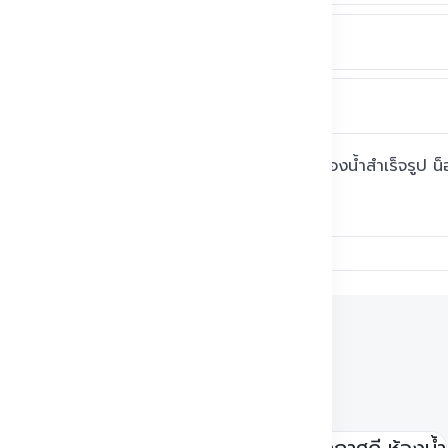
จบงานไว และควบคุมคุณภาพได้ง่าย โดยเฉพาะ ห้องน้ำสำเร็จรูป น
ูป The Easy