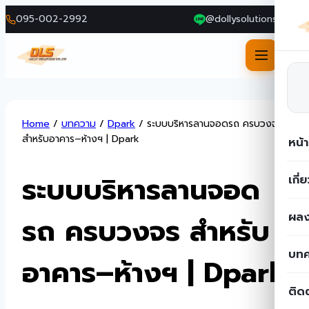
095-002-2992
@dollysolutions
Skip
Home
/
บทความ
/
Dpark
/
ระบบบริหารลานจอดรถ ครบวงจร
to
สำหรับอาคาร–ห้างฯ | Dpark
หน้
content
ระบบบริหารลานจอด
เกี่
ผลง
รถ ครบวงจร สำหรับ
บท
อาคาร–ห้างฯ | Dpark
ติด