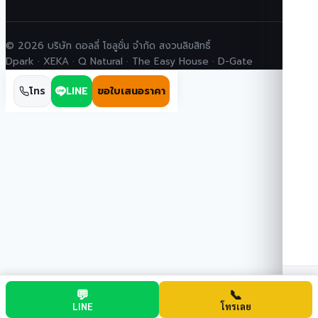
© 2026 บริษัท ดอลลี่ โซลูชั่น จำกัด สงวนลิขสิทธิ์
Dpark · XEKA · Q Natural · The Easy House · D-Gate
โทร
LINE
ขอใบเสนอราคา
💬
📞
จ
LINE
โทรเลย