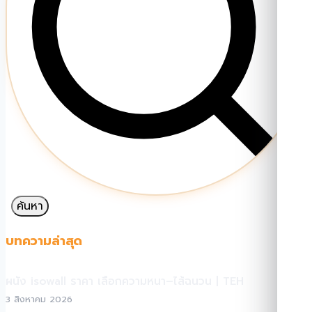
ค้นหา
บทความล่าสุด
ผนัง isowall ราคา เลือกความหนา–ไส้ฉนวน | TEH
3 สิงหาคม 2026