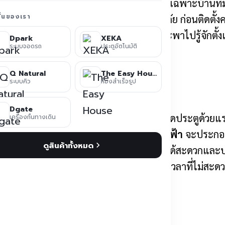
บ้านสะดวกขึ้น ไม่ต้องลงจากรถทุกครั้ง โดยเฉพาะบ้านที่ม
ชั่นของเรา
ช่วยเพิ่มทั้งความสะดวกและความปลอดภัย ก่อนติดตั้งคว
หล่ให้เหมาะกับหน้างาน บทความนี้
Xeka
จะพาไปรู้จักตั้
Dpark
XEKA
ระบบจอดรถ
ประตูอัตโนมัติ
ได้ระยะยาว
Q Natural
The Easy House
ระบบคิว
ห้องสำเร็จรูป
Dgate
เตอร์เข้ามาช่วยควบคุมการทำงาน แทนการเปิดประตูด้วยแรง
เครื่องกั้นทางเดิน
รูปแบบที่ติดตั้ง โดยทั่วไป
ประตูรั้วบ้านไฟฟ้า
จะประกอบด
ดูสินค้าทั้งหมด
บหรือโฟโตบีม เพื่อช่วยให้ประตูทำงานได้สะดวกและปลอ
ากได้มาก โดยเฉพาะเวลาฝนตก กลางคืนหรือเวลาที่ไม่สะด