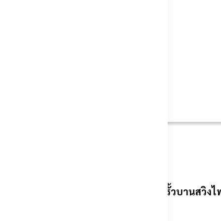
รถ คนหรือสิ่งของที่อยู่ในแนวประตู
 2 แบบ คือ
ประตูรั้วเลื่อนไฟฟ้า
และ
ประตูรั้วบานสวิงไ