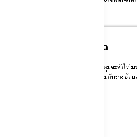
มอเตอร์รับคำสั่งเปิด-ปิด
ัญญาณจะถูกส่งไปยังชุดควบคุม จากนั้นชุดควบคุมจะสั่งให้
มอ
็น
ประตูรั้วเลื่อนไฟฟ้า
มอเตอร์จะทำงานร่วมกับราง ล้อและ
ดึงบานประตูให้เปิดออกหรือปิดกลับเข้าที่