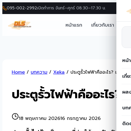
095-002-2992
เปิดทำการ จันทร์–ศุกร์ 08:30–17:30 น.
หน้าแรก
เกี่ยวกับเรา
โซล
หน้
Skip
Home
/
บทความ
/
Xeka
/
ประตูรั้วไฟฟ้าคืออะไร? เลือก
to
เกี่
content
ประตูรั้วไฟฟ้าคืออะไร?
ผลง
บท
18 พฤษภาคม 2026
16 กรกฎาคม 2026
ติด