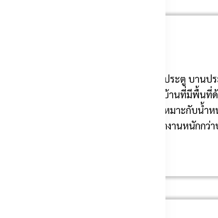
ประตูรั้วเลื่อนไฟฟ้า
วยประหยัดพื้นที่ด้านหน้าและด้านหลังของประตู บานประต
ูสวิง
ระบบประตูรั้วเลื่อนไฟฟ้า
เหมาะกับบ้านที่มีพื้นที
านประตูขนาดใหญ่ได้ดี ถ้าเลือกมอเตอร์ให้เหมาะกับน้ำหนัก
ียง เพราะถ้ารางหรือล้อมีปัญหา มอเตอร์จะทำงานหนักกว่า