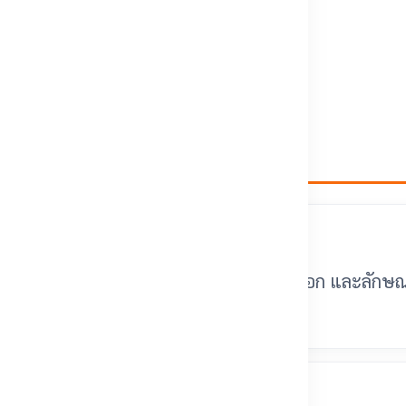
ดหยุ่นในการควบคุม
าพลักษณ์ที่ดูทันสมัย
และความหรูหราในระยะยาว
เลือกจากพื้นที่หน้าประตู ปริมาณคนเข้าออก และลักษณ
ิดได้ไหม?