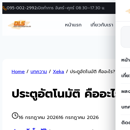
095-002-2992
เปิดทำการ จันทร์–ศุกร์ 08:30–17:30 น.
หน้าแรก
เกี่ยวกับเรา
โซล
หน้
Skip
Home
/
บทความ
/
Xeka
/
ประตูอัตโนมัติ คืออะไร? ส่วน
to
เกี่
content
ประตูอัตโนมัติ คืออะไร
ผลง
บท
16 กรกฎาคม 2026
16 กรกฎาคม 2026
ติด