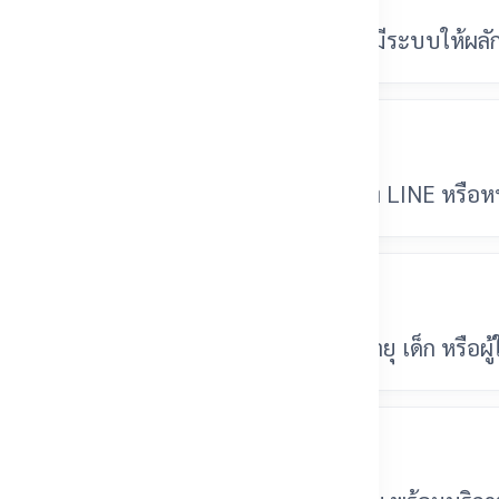
ตอร์เปิด-ปิดอัตโนมัติ กรณีไฟดับส่วนใหญ่มีระบบให้ผลั
ควบคุมที่เลือก ขอใบเสนอราคาฟรีได้ทาง LINE หรือหน
และเด็กไหม?
บัติเหตุ จึงเหมาะกับสถานที่ที่มีผู้สูงอายุ เด็ก หรือผู้
หลังการขายไหม?