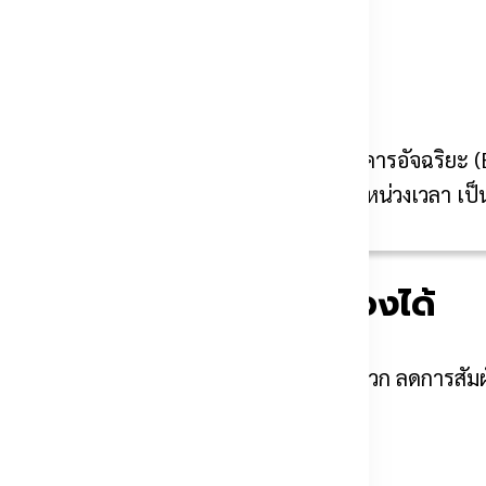
ระบบควบคุมไฟฟ้า
, ระบบคีย์การ์ดหรือแม้แต่ระบบควบคุมอาคารอัจฉริยะ 
ลอดภัย เช่น การตั้งค่าเปิดฉุกเฉินและการหน่วงเวลา เป็
รู แต่คือความสะดวกที่จับต้องได้
การใช้งานได้อย่างลงตัว ช่วยอำนวยความสะดวก ลดการส
ละเหมาะกับน้ำหนักประตู