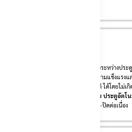
ทันสมัย
เชื่อมต่อระหว่างประต
็อกประตู และอื่น ๆ อีก
ต้องมีความแข็งแรงแ
อัตโนมัติ ได้โดยไม่เก
ับบ้านพักอาศัยหรือ
บานพับ ประตูอัตโนม
การเปิด-ปิดต่อเนื่อง