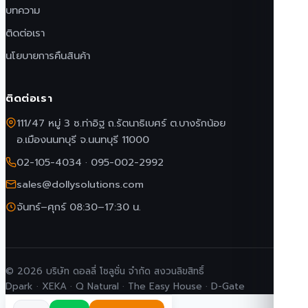
บทความ
ติดต่อเรา
นโยบายการคืนสินค้า
ติดต่อเรา
111/47 หมู่ 3 ซ.ท่าอิฐ ถ.รัตนาธิเบศร์ ต.บางรักน้อย
อ.เมืองนนทบุรี จ.นนทบุรี 11000
02-105-4034
·
095-002-2992
sales@dollysolutions.com
จันทร์–ศุกร์ 08:30–17:30 น.
© 2026 บริษัท ดอลลี่ โซลูชั่น จำกัด สงวนลิขสิทธิ์
Dpark · XEKA · Q Natural · The Easy House · D-Gate