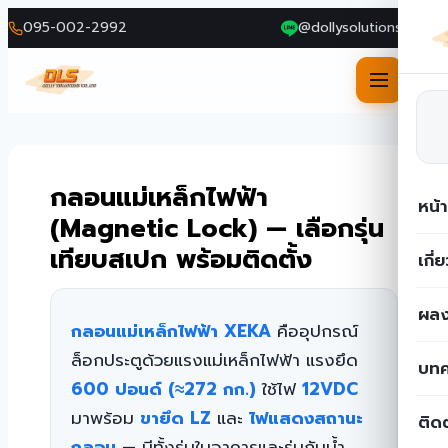
095-002-2992
@dollysolutions
Skip
to
กลอนแม่เหล็กไฟฟ้า
หน้
content
(Magnetic Lock) — เลือกรุ่น
เทียบสเปก พร้อมติดตั้ง
เกี่
ผลง
กลอนแม่เหล็กไฟฟ้า XEKA
คืออุปกรณ์
ล็อกประตูด้วยแรงแม่เหล็กไฟฟ้า แรงยึด
บท
600 ปอนด์ (≈272 กก.)
ใช้ไฟ
12VDC
มาพร้อม
ขายึด LZ
และ
ไฟแสดงสถานะ
ติด
กลอน
— มีทั้งรุ่นในอาคารและรุ่นกันน้ำ