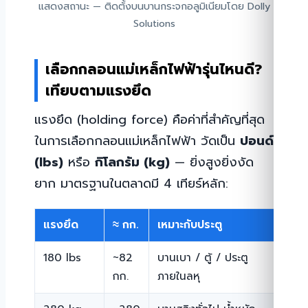
แสดงสถานะ — ติดตั้งบนบานกระจกอลูมิเนียมโดย Dolly
Solutions
เลือกกลอนแม่เหล็กไฟฟ้ารุ่นไหนดี?
เทียบตามแรงยึด
แรงยึด (holding force) คือค่าที่สำคัญที่สุด
ในการเลือกกลอนแม่เหล็กไฟฟ้า วัดเป็น
ปอนด์
(lbs)
หรือ
กิโลกรัม (kg)
— ยิ่งสูงยิ่งงัด
ยาก มาตรฐานในตลาดมี 4 เทียร์หลัก:
แรงยึด
≈ กก.
เหมาะกับประตู
การใ
180 lbs
~82
บานเบา / ตู้ / ประตู
ตู้เ
กก.
ภายในลหุ