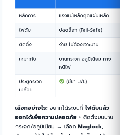
เดือย
หลักการ
แรงแม่เหล็กดูดแผ่นเหล็ก
สลักเ
ไฟดับ
ปลดล็อก (Fail-Safe)
ล็อกค
ติดตั้ง
ง่าย ไม่ต้องเจาะบาน
ต้อง
เหมาะกับ
บานกระจก อลูมิเนียม ทาง
ประตู
หนีไฟ
ประตูกระจก
(มีขา U/L)
ยาก
เปลือย
เลือกอย่างไร:
อยากได้ระบบที่
ไฟดับแล้ว
ออกได้เพื่อความปลอดภัย
+ ติดตั้งบนบาน
กระจก/อลูมิเนียม → เลือก
Maglock
;