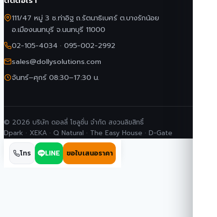
ติดต่อเรา
111/47 หมู่ 3 ซ.ท่าอิฐ ถ.รัตนาธิเบศร์ ต.บางรักน้อย
อ.เมืองนนทบุรี จ.นนทบุรี 11000
02-105-4034
·
095-002-2992
sales@dollysolutions.com
จันทร์–ศุกร์ 08:30–17:30 น.
© 2026 บริษัท ดอลลี่ โซลูชั่น จำกัด สงวนลิขสิทธิ์
Dpark · XEKA · Q Natural · The Easy House · D-Gate
โทร
LINE
ขอใบเสนอราคา