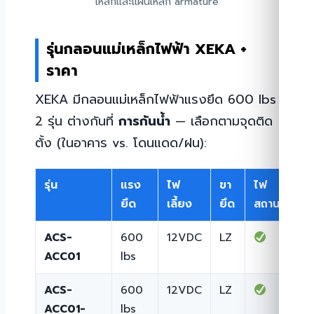
เหล็กและแผ่นเหล็ก armature
รุ่นกลอนแม่เหล็กไฟฟ้า XEKA +
ราคา
XEKA มีกลอนแม่เหล็กไฟฟ้าแรงยึด 600 lbs
2 รุ่น ต่างกันที่
การกันน้ำ
— เลือกตามจุดติด
ตั้ง (ในอาคาร vs. โดนแดด/ฝน):
รุ่น
แรง
ไฟ
ขา
ไฟ
กั
ยึด
เลี้ยง
ยึด
สถานะ
ACS-
600
12VDC
LZ
— 
ACC01
lbs
อา
ACS-
600
12VDC
LZ
ACC01-
lbs
อา