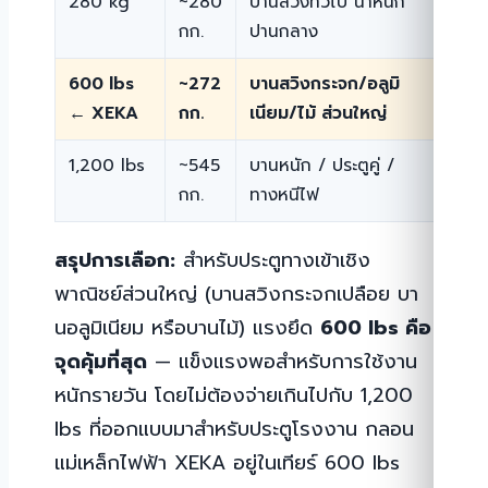
280 kg
~280
บานสวิงทั่วไป น้ำหนัก
สำนั
กก.
ปานกลาง
600 lbs
~272
บานสวิงกระจก/อลูมิ
ทาง
← XEKA
กก.
เนียม/ไม้ ส่วนใหญ่
ร้าน
1,200 lbs
~545
บานหนัก / ประตูคู่ /
คลัง
กก.
ทางหนีไฟ
ควา
สรุปการเลือก:
สำหรับประตูทางเข้าเชิง
พาณิชย์ส่วนใหญ่ (บานสวิงกระจกเปลือย บา
นอลูมิเนียม หรือบานไม้) แรงยึด
600 lbs คือ
จุดคุ้มที่สุด
— แข็งแรงพอสำหรับการใช้งาน
หนักรายวัน โดยไม่ต้องจ่ายเกินไปกับ 1,200
lbs ที่ออกแบบมาสำหรับประตูโรงงาน กลอน
แม่เหล็กไฟฟ้า XEKA อยู่ในเทียร์ 600 lbs