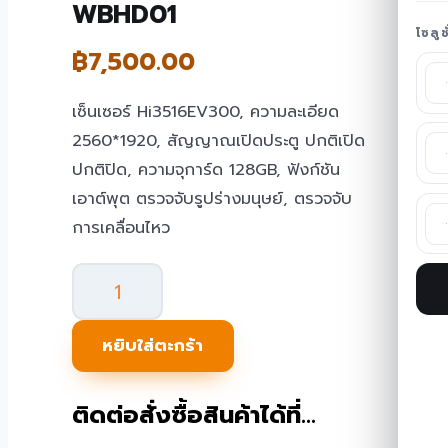
WBHD01
โซลู
฿
7,500.00
เซ็นเซอร์ Hi3516EV300, ความละเอียด
2560*1920, สัญญาณเปิดประตู ปกติเปิด
ปกติปิด, ความจุการ์ด 128GB, ฟังก์ชัน
เอาต์พุต ตรวจจับรูปร่างมนุษย์, ตรวจจับ
การเคลื่อนไหว
จำนวน
Human
Detector
หยิบใส่ตะกร้า
เซนเซอร์
จับ
ติดต่อสั่งซื้อสินค้าได้ที่…
บุคคล
ATD-