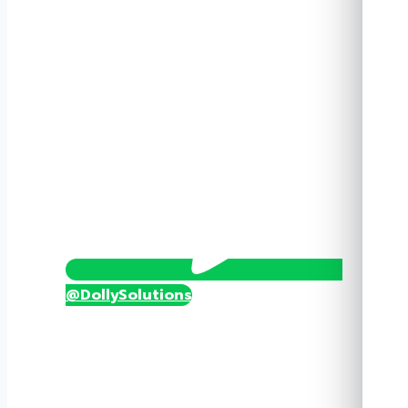
WBHD01
ชิ้น
@DollySolutions