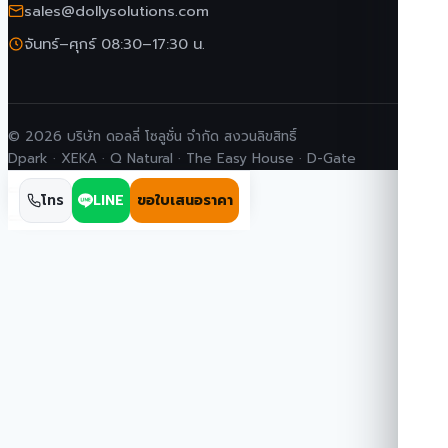
sales@dollysolutions.com
จันทร์–ศุกร์ 08:30–17:30 น.
© 2026 บริษัท ดอลลี่ โซลูชั่น จำกัด สงวนลิขสิทธิ์
Dpark · XEKA · Q Natural · The Easy House · D-Gate
โทร
LINE
ขอใบเสนอราคา