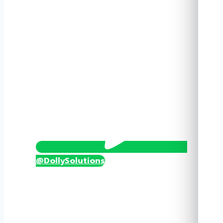
สูง
PVC
HPD-
PF-
01
ชิ้น
@DollySolutions