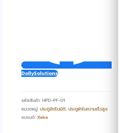
DollySolutions
รหัสสินค้า:
HPD-PF-01
หมวดหมู่:
ประตูอัตโนมัติ
,
ประตูผ้าใบความเร็วสูง
แบรนด์:
Xeka