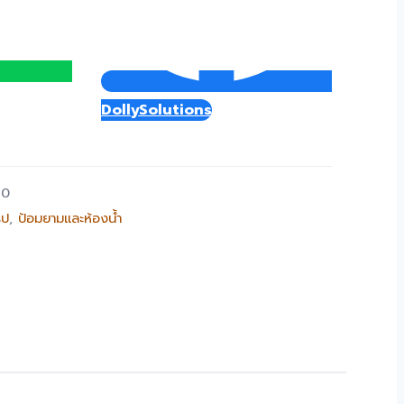
DollySolutions
30
ูป
,
ป้อมยามและห้องน้ำ