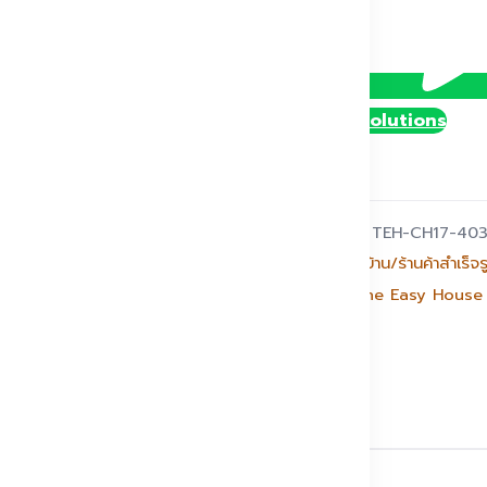
ชิ้น
@DollySolutions
รหัสสินค้า:
TEH-CH17-40
หมวดหมู่:
บ้าน/ร้านค้าสำเร็จร
แบรนด์:
The Easy House