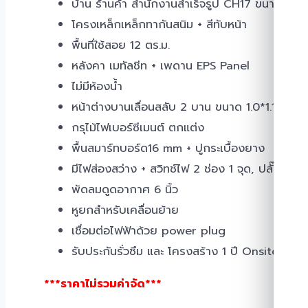
บ้าน ร้านค้า สำนักงานสำเร็จรูป CH17 ขนาด 4.0 
โครงเหล็กเหล็กทากันสนิม + สีทับหน้า
พื้นที่ใช้สอย 12 ตร.ม.
หลังคา เมทัลชีท + เพดาน EPS Panel
ไม่มีห้องน้ำ
หน้าต่างบานเลื่อนสลับ 2 บาน ขนาด 1.0*1.1 เมตร
กรุไม้ไฟเบอร์ซีเมนต์ ตกแต่ง
พื้นสมาร์ทบอร์ด16 mm + ปูกระเบื้องยาง
มีไฟส่องสว่าง + สวิทช์ไฟ 2 ช่อง 1 จุด, ปลั๊กเสียบ
พัดลมดูดอากาศ 6 นิ้ว
หูยกสำหรับเคลื่อนย้าย
เชื่อมต่อไฟฟ้าด้วย power plug
รับประกันรั่วซึม และ โครงสร้าง 1 ปี Onsite
***ราคาไม่รวมค่าจัด***