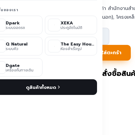
บ้าน ร้านค้า สำนักงานสำ
ชั่นของเรา
เมตร (วัดนอก), โครงเหล็ก
Dpark
XEKA
ระบบจอดรถ
ประตูอัตโนมัติ
จำนวน
บ้าน/
Q Natural
The Easy House
ระบบคิว
ห้องสำเร็จรูป
ร้าน
หยิบใส่ตะกร้า
ค้า
Dgate
สำเร็จรูป
เครื่องกั้นทางเดิน
ติดต่อสั่งซื้อสินค้
ทรง
ดูสินค้าทั้งหมด
นอร์
ดิก
TEH-
CH17-
4030