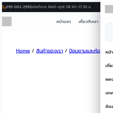
095-002-2992
เปิดทำการ จันทร์–ศุกร์ 08:30–17:30 น.
หน้าแรก
เกี่ยวกับเรา
โซล
Skip
to
Home
/
สินค้าของเรา
/
ป้อมยามและห้องน้ำ
/
content
หน้
เกี่
ผลง
บท
ติด