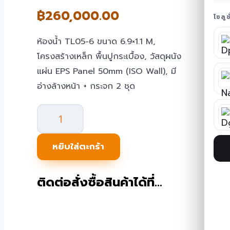
฿
260,000.00
โซลู
ห้องน้ำ TL05-6 ขนาด 6.9×1.1 M,
โครงสร้างเหล็ก พื้นปูกระเบื้อง, วัสดุผนัง
แผ่น EPS Panel 50mm (ISO Wall), มี
อ่างล้างหน้า + กระจก 2 ชุด
จำนวน
ห้องน้ำ
สำเร็จรูป
หยิบใส่ตะกร้า
6
ห้อง
ติดต่อสั่งซื้อสินค้าได้ที่…
TEH-
TL05-
6-
Toilet