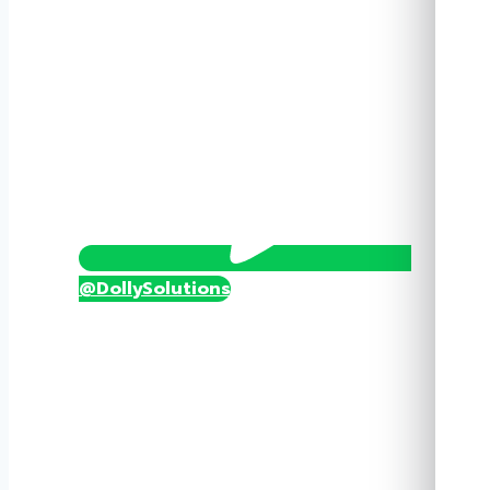
ชิ้น
@DollySolutions