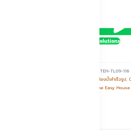
@DollySolutions
รหัสสินค้า:
TEH-TL09-116
หมวดหมู่:
ห้องน้ำสำเร็จรูป
,
ป
แบรนด์:
The Easy House