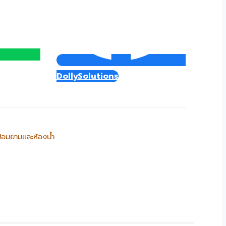
DollySolutions
้อมยามและห้องน้ำ