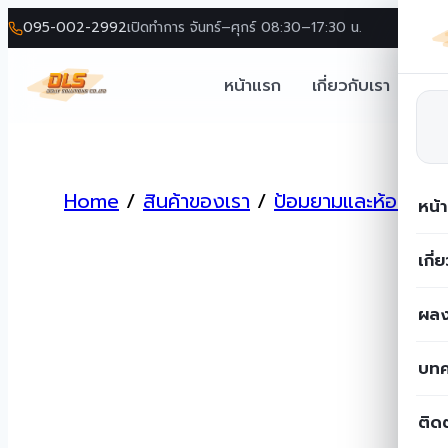
095-002-2992
เปิดทำการ จันทร์–ศุกร์ 08:30–17:30 น.
หน้าแรก
เกี่ยวกับเรา
โซล
Skip
to
Home
/
สินค้าของเรา
/
ป้อมยามและห้องน้ำ
/
content
หน้
เกี่
ผลง
บท
ติด