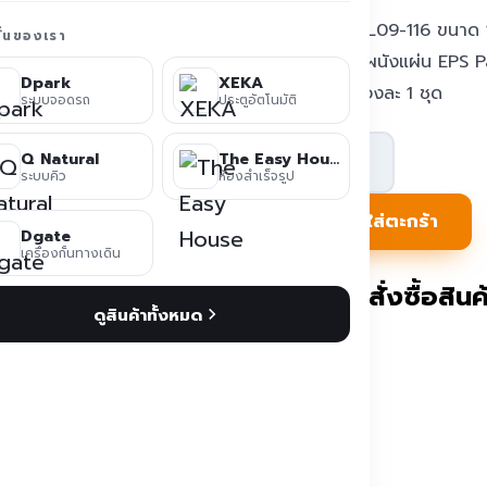
ห้องน้ำ TL09-116 ขนาด 1.
ชั่นของเรา
cm, วัสดุผนังแผ่น EPS 
Dpark
XEKA
กระจก ห้องละ 1 ชุด
ระบบจอดรถ
ประตูอัตโนมัติ
จำนวน
Q Natural
The Easy House
ห้องน้ำ
ระบบคิว
ห้องสำเร็จรูป
สำเร็จรูป
หยิบใส่ตะกร้า
Dgate
ตู้
เครื่องกั้นทางเดิน
เดี่ยว
ติดต่อสั่งซื้อสินค้
ดูสินค้าทั้งหมด
Eco
TEH-
TL09-
116
ชิ้น