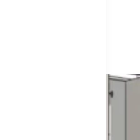
นนี้หน้างาน***