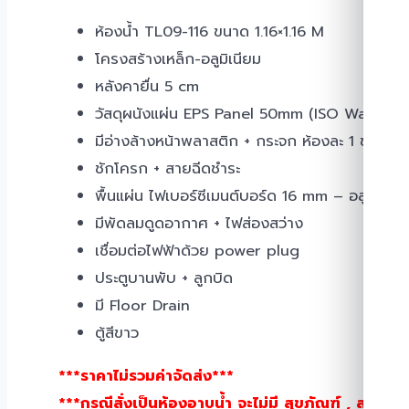
ห้องน้ำ TL09-116 ขนาด 1.16×1.16 M
โครงสร้างเหล็ก-อลูมิเนียม
หลังคายื่น 5 cm
วัสดุผนังแผ่น EPS Panel 50mm (ISO Wall)
มีอ่างล้างหน้าพลาสติก + กระจก ห้องละ 1 ชุด
ชักโครก + สายฉีดชำระ
พื้นแผ่น ไฟเบอร์ซีเมนต์บอร์ด 16 mm – อลูมีเนียม
มีพัดลมดูดอากาศ + ไฟส่องสว่าง
เชื่อมต่อไฟฟ้าด้วย power plug
ประตูบานพับ + ลูกบิด
มี Floor Drain
ตู้สีขาว
***ราคาไม่รวมค่าจัดส่ง***
***กรณีสั่งเป็นห้องอาบน้ำ จะไม่มี สุขภัณฑ์ , สายชำ