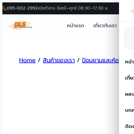
095-002-2992
เปิดทำการ จันทร์–ศุกร์ 08:30–17:30 น.
หน้าแรก
เกี่ยวกับเรา
โซล
Skip
to
Home
/
สินค้าของเรา
/
ป้อมยามและห้องน้ำ
/
content
หน้
เกี่
ผลง
บท
ติด