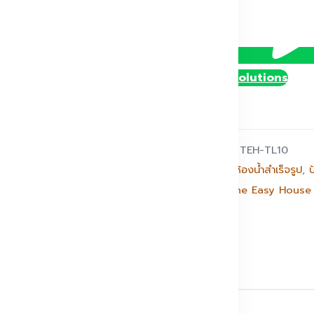
@DollySolutions
รหัสสินค้า:
TEH-TL10
หมวดหมู่:
ห้องน้ำสำเร็จรูป
,
ป
แบรนด์:
The Easy House