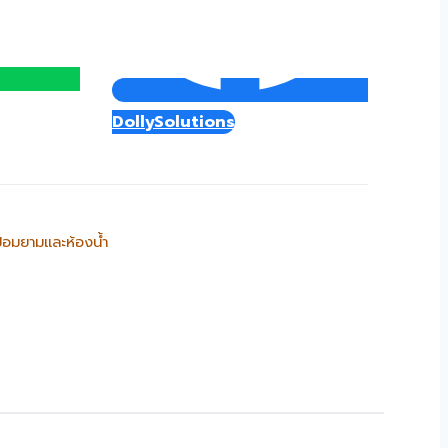
DollySolutions
้อมยามและห้องน้ำ