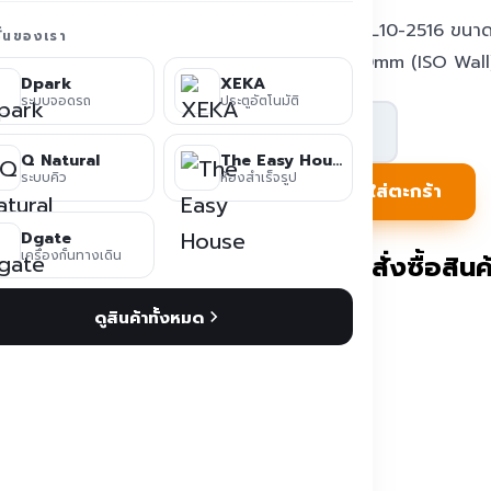
ห้องน้ำ TL10-2516 ขนาด 
ชั่นของเรา
Panel 50mm (ISO Wall),
Dpark
XEKA
ระบบจอดรถ
ประตูอัตโนมัติ
จำนวน
ห้องน้ำ
Q Natural
The Easy House
ระบบคิว
ห้องสำเร็จรูป
สนาม
หยิบใส่ตะกร้า
สำเร็จรูป
Dgate
ยก
เครื่องกั้นทางเดิน
ติดต่อสั่งซื้อสินค้
สูง
ดูสินค้าทั้งหมด
TEH-
TL10
ชิ้น