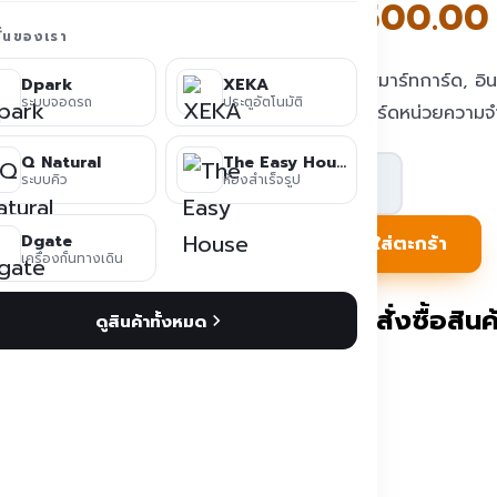
฿
6,500.00
ชั่นของเรา
อ่านบัตรสมาร์ทการ์ด, อ
Dpark
XEKA
ระบบจอดรถ
ประตูอัตโนมัติ
รองรับการ์ดหน่วยความจ
Q Natural
The Easy House
จำนวน
ระบบคิว
ห้องสำเร็จรูป
เครื่อง
อ่าน
Dgate
หยิบใส่ตะกร้า
เครื่องกั้นทางเดิน
บัตร
ประชาชน
ติดต่อสั่งซื้อสินค้
ดูสินค้าทั้งหมด
Smart
Card
แบบUSB
สำหรับ
ฝัง