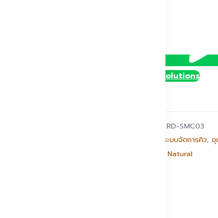
ผนัง
RD-
SMC03
ชิ้น
@DollySolutions
รหัสสินค้า:
RD-SMC03
หมวดหมู่:
ระบบจัดการคิว
,
อ
แบรนด์:
Q Natural