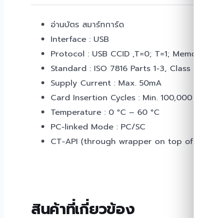
อ่านบัตร สมาร์ทการ์ด
Interface : USB
Protocol : USB CCID ,T=0; T=1; Memory C
Standard : ISO 7816 Parts 1-3, Class A, B, C
Supply Current : Max. 50mA
Card Insertion Cycles : Min. 100,000
Temperature : 0 °C – 60 °C
PC-linked Mode : PC/SC
CT-API (through wrapper on top of PC/S
สินค้าที่เกี่ยวข้อง