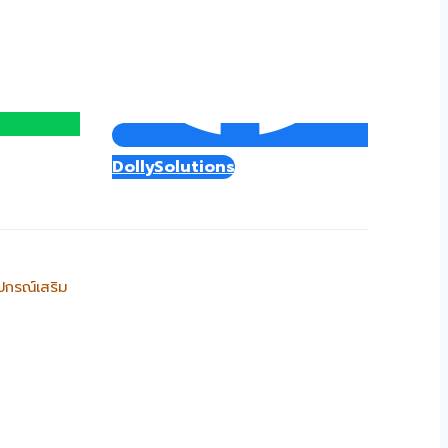
DollySolutions
ุปกรณ์เสริม