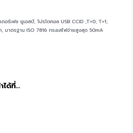
ินเตอร์เฟซ ยูเอสบี, โปรโตคอล USB CCID ,T=0; T=1;
ำ, มาตรฐาน ISO 7816 กระแสไฟจ่ายสูงสุด 50mA
าได้ที่…