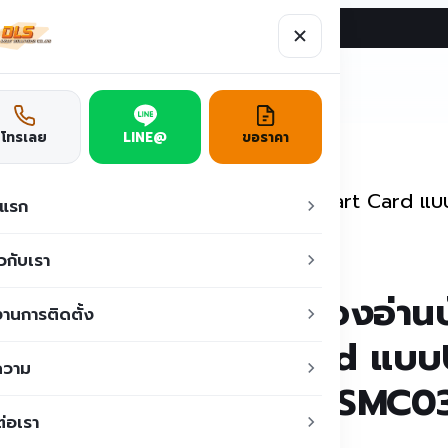
ผลงาน
บทความ
ติดต่อเรา
ูชั่น
โทรเลย
LINE@
ขอราคา
กรณ์เสริม
/
เครื่องอ่านบัตรประชาชน Smart Card แ
าแรก
ยวกับเรา
เครื่องอ่า
านการติดตั้ง
Card แบบU
ความ
RD-SMC0
ต่อเรา