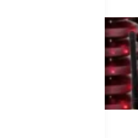
ลม ชุด50 QS-QWP01-50