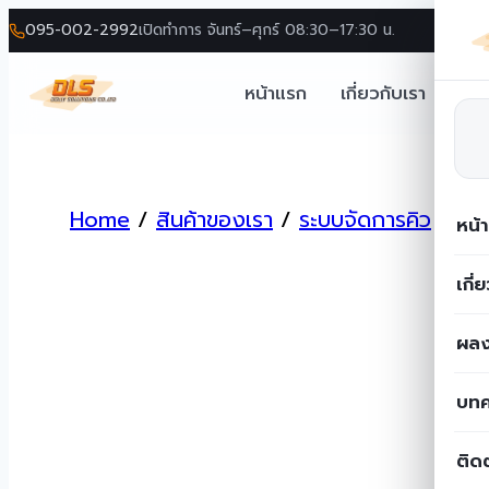
095-002-2992
เปิดทำการ จันทร์–ศุกร์ 08:30–17:30 น.
หน้าแรก
เกี่ยวกับเรา
โซล
Skip
to
Home
/
สินค้าของเรา
/
ระบบจัดการคิว
/
อุป
content
หน้
เกี่
ผลง
บท
ติด