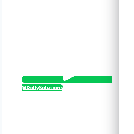
FST4201
ชิ้น
@DollySolutions