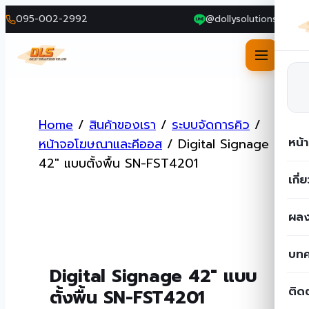
095-002-2992
@dollysolutions
Skip
to
Home
/
สินค้าของเรา
/
ระบบจัดการคิว
/
content
หน้
หน้าจอโฆษณาและคีออส
/
Digital Signage
42″ แบบตั้งพื้น SN-FST4201
เกี่
ผลง
บท
Digital Signage 42″ แบบ
ติด
ตั้งพื้น SN-FST4201