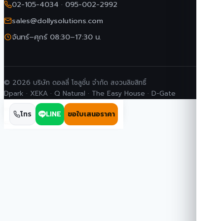
02-105-4034
·
095-002-2992
sales@dollysolutions.com
จันทร์–ศุกร์ 08:30–17:30 น.
© 2026 บริษัท ดอลลี่ โซลูชั่น จำกัด สงวนลิขสิทธิ์
Dpark · XEKA · Q Natural · The Easy House · D-Gate
โทร
LINE
ขอใบเสนอราคา