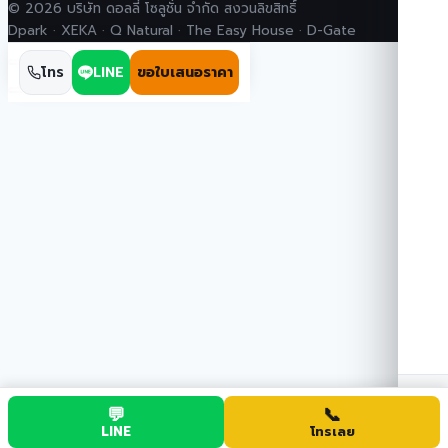
© 2026 บริษัท ดอลลี่ โซลูชั่น จำกัด สงวนลิขสิทธิ์
Dpark · XEKA · Q Natural · The Easy House · D-Gate
โทร
LINE
ขอใบเสนอราคา
💬
📞
จ
LINE
โทรเลย