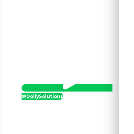
1.8mm
VDW-
DP5501
ชิ้น
@DollySolutions