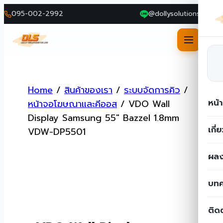
095-002-2992
@dollysolutions
Skip
to
Home
/
สินค้าของเรา
/
ระบบจัดการคิว
/
content
หน้
หน้าจอโฆษณาและคีออส
/
VDO Wall
Display Samsung 55″ Bazzel 1.8mm
เกี่
VDW-DP5501
ผลง
บท
ติด