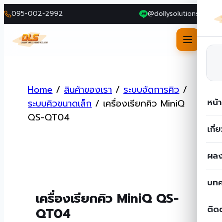
095-002-2992
@dollysolutions
Skip
to
Home
/
สินค้าของเรา
/
ระบบจัดการคิว
/
content
หน้
ระบบคิวขนาดเล็ก
/
เครื่องเรียกคิว MiniQ
QS-QT04
เกี่
ผลง
บท
เครื่องเรียกคิว MiniQ QS-
ติด
QT04