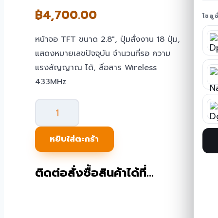
฿
4,700.00
โซลู
หน้าจอ TFT ขนาด 2.8″, ปุ่มสั่งงาน 18 ปุ่ม,
แสดงหมายเลขปัจจุบัน จำนวนที่รอ ความ
แรงสัญญาณ ได้, สื่อสาร Wireless
433MHz
จำนวน
เครื่อง
เรียก
หยิบใส่ตะกร้า
คิว
MiniQ
ติดต่อสั่งซื้อสินค้าได้ที่…
QS-
QT04
ชิ้น