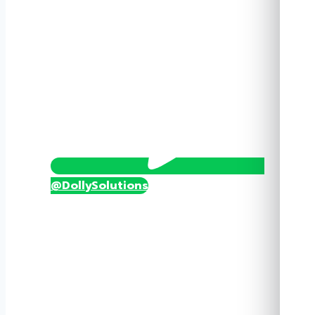
@DollySolutions