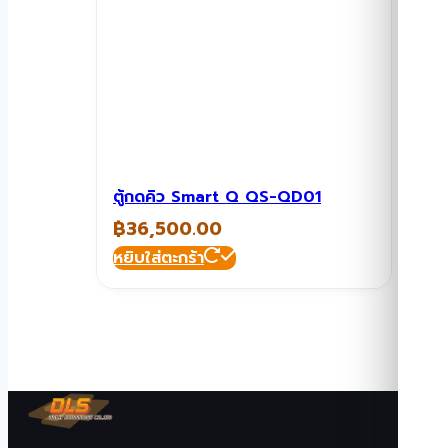
ตู้กดคิว Smart Q QS-QD01
฿
36,500.00
หยิบใส่ตะกร้า