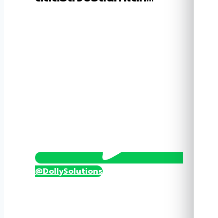
Baggage
Scanner
SE-
SPX5030C
ชิ้น
@DollySolutions