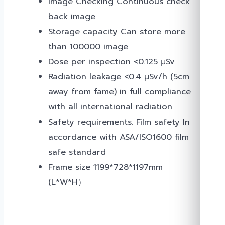
Image Checking Continuous check
back image
Storage capacity Can store more
than 100000 image
Dose per inspection <0.125 μSv
Radiation leakage <0.4 μSv/h (5cm
away from fame) in full compliance
with all international radiation
Safety requirements. Film safety In
accordance with ASA/ISO1600 film
safe standard
Frame size 1199*728*1197mm
(L*W*H）