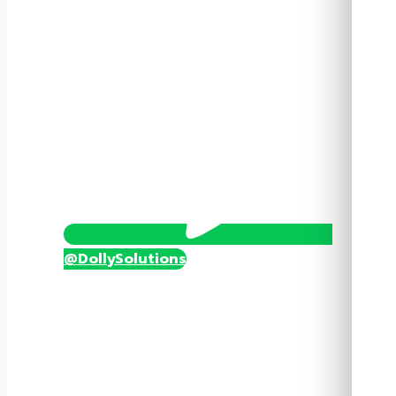
EM-
E2700
ชิ้น
@DollySolutions