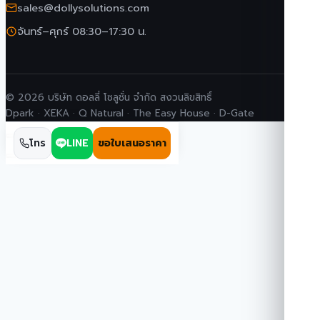
sales@dollysolutions.com
จันทร์–ศุกร์ 08:30–17:30 น.
© 2026 บริษัท ดอลลี่ โซลูชั่น จำกัด สงวนลิขสิทธิ์
Dpark · XEKA · Q Natural · The Easy House · D-Gate
โทร
LINE
ขอใบเสนอราคา