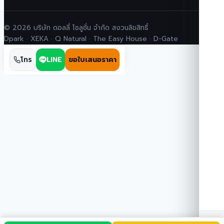
© 2026 บริษัท ดอลลี่ โซลูชั่น จำกัด สงวนลิขสิทธิ์
Dpark · XEKA · Q Natural · The Easy House · D-Gate
โทร
LINE
ขอใบเสนอราคา