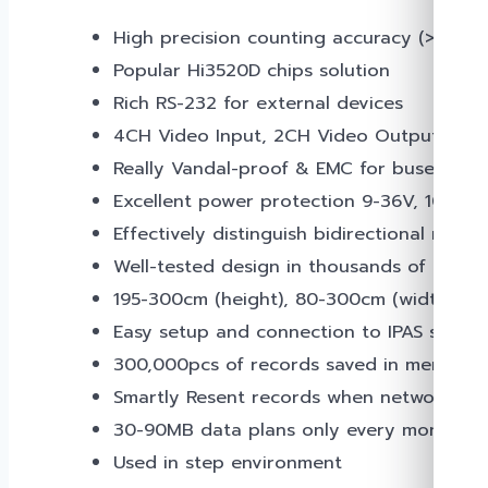
High precision counting accuracy (>97%)
Popular Hi3520D chips solution
Rich RS-232 for external devices
4CH Video Input, 2CH Video Output
Really Vandal-proof & EMC for buses
Excellent power protection 9-36V, 10A m
Effectively distinguish bidirectional movi
Well-tested design in thousands of buses
195-300cm (height), 80-300cm (width)
Easy setup and connection to IPAS syste
300,000pcs of records saved in memory
Smartly Resent records when network is l
30-90MB data plans only every month
Used in step environment