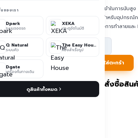
ความแม่นยำในการนับสูง
ชั่นของเรา
ครบครันสำหรับอุปกรณ์ภาย
Dpark
XEKA
ทนทานต่อการทำลายและ 
ระบบจอดรถ
ประตูอัตโนมัติ
จำนวน
Q Natural
The Easy House
กล้อง
ระบบคิว
ห้องสำเร็จรูป
นับ
หยิบใส่ตะกร้า
Dgate
คน
เครื่องกั้นทางเดิน
สำหรับ
ติดต่อสั่งซื้อสินค้
ดูสินค้าทั้งหมด
รถ
โดยสาร
PC-
IMG02
ชิ้น