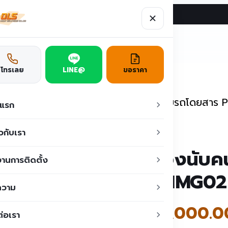
ผลงาน
บทความ
ติดต่อเรา
ูชั่น
โทรเลย
LINE@
ขอราคา
าออก
/
เครื่องนับคน
/
กล้องนับคน สำหรับรถโดยสาร 
าแรก
ยวกับเรา
กล้องนับค
านการติดตั้ง
PC-IMG02
ความ
฿
45,000.0
ต่อเรา