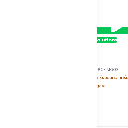
@DollySolutions
รหัสสินค้า:
PC-IMG02
หมวดหมู่:
เครื่องนับคน
,
เครื
แบรนด์:
Dgate