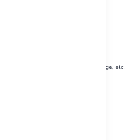
ax
ng, shoulders, retention, wandering, luggage, etc.
 over the world
m
ost