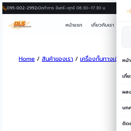
095-002-2992
เปิดทำการ จันทร์–ศุกร์ 08:30–17:30 น.
หน้าแรก
เกี่ยวกับเรา
โซล
Skip
to
Home
/
สินค้าของเรา
/
เครื่องกั้นทางเดินเข้
content
หน้
เกี่
ผลง
บท
ติด