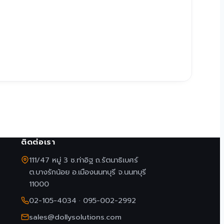
ติดต่อเรา
111/47 หมู่ 3 ซ.ท่าอิฐ ถ.รัตนาธิเบศร์
ต.บางรักน้อย อ.เมืองนนทบุรี จ.นนทบุรี
11000
02-105-4034
·
095-002-2992
sales@dollysolutions.com