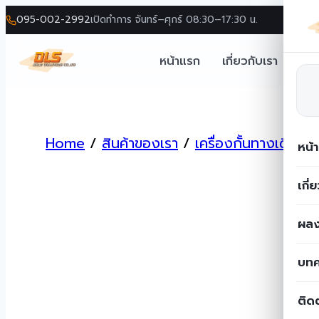
095-002-2992
เปิดทำการ จันทร์–ศุกร์ 08:30–17:30 น.
หน้าแรก
เกี่ยวกับเรา
โซล
Skip
to
Home
/
สินค้าของเรา
/
เครื่องกั้นทางเดินเข้
content
หน้
เกี่
ผลง
บท
ติด