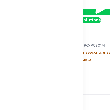
PCS01M
ชิ้น
@DollySolutions
รหัสสินค้า:
PC-PCS01M
หมวดหมู่:
เครื่องนับคน
,
เครื
แบรนด์:
Dgate