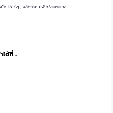
นัก 18 Kg., ผลิตจาก เหล็ก/สแตนเลส
าได้ที่…