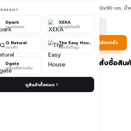
ขนาด15x10x90 cm, น้ำห
ชั่นของเรา
จำนวน
Dpark
XEKA
ระบบจอดรถ
ประตูอัตโนมัติ
เครื่อง
นับ
หยิบใส่ตะกร้า
Q Natural
The Easy House
ระบบคิว
ห้องสำเร็จรูป
คน
เข้า
ติดต่อสั่งซื้อสินค้
Dgate
ออก
เครื่องกั้นทางเดิน
แบบ
ดูสินค้าทั้งหมด
ตั้ง
พื้น
วัสดุ
เหล็ก
PC-