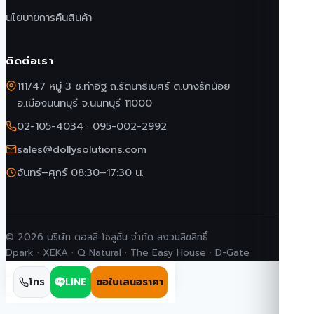
นโยบายการคืนสินค้า
ติดต่อเรา
111/47 หมู่ 3 ซ.ท่าอิฐ ถ.รัตนาธิเบศร์ ต.บางรักน้อย
อ.เมืองนนทบุรี จ.นนทบุรี 11000
02-105-4034
·
095-002-2992
sales@dollysolutions.com
จันทร์–ศุกร์ 08:30–17:30 น.
© 2026 บริษัท ดอลลี่ โซลูชั่น จำกัด สงวนลิขสิทธิ์
Dpark · XEKA · Q Natural · The Easy House · D-Gate
โทร
LINE
ขอใบเสนอราคา