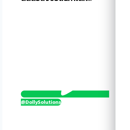
TS-
H8008-
12A-
T
ชิ้น
@DollySolutions