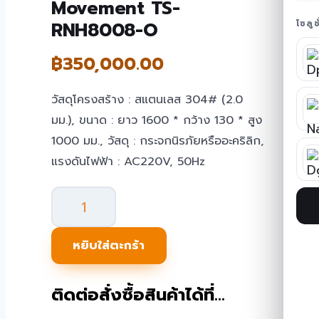
Movement TS-
RNH8008-O
โซลู
฿
350,000.00
วัสดุโครงสร้าง : สแตนเลส 304# (2.0
มม.), ขนาด : ยาว 1600 * กว้าง 130 * สูง
1000 มม., วัสดุ : กระจกนิรภัยหรืออะคริลิก,
แรงดันไฟฟ้า : AC220V, 50Hz
จำนวน
Swing
Gate
หยิบใส่ตะกร้า
One
Movement
ติดต่อสั่งซื้อสินค้าได้ที่…
TS-
RNH8008-