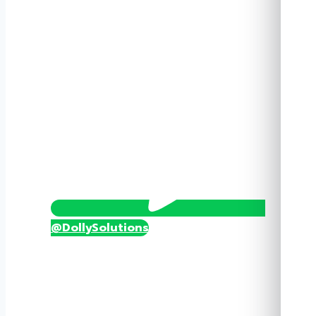
O
ชิ้น
@DollySolutions