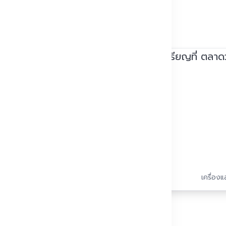
างานจริง
เครื่องแ
ญ