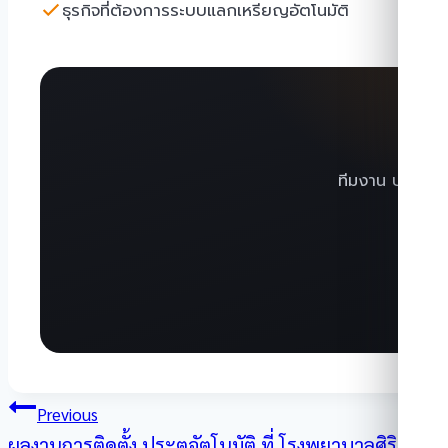
ธุรกิจที่ต้องการระบบแลกเหรียญอัตโนมัติ
ทีมงาน บริษัท ด
แนะแนว
Previous
ผลงานการติดตั้ง ประตูอัตโนมัติ ที่ โรงพยาบาลศิริราช