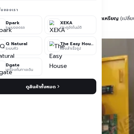
ชั่นของเรา
้เข้าดำเนินการ
เซอร์วิสและบำรุงรักษาเครื่องแลกเหรียญ
(เปลี่
Dpark
XEKA
พร้อมใช้งานต่อเนื่อง
ระบบจอดรถ
ประตูอัตโนมัติ
Q Natural
The Easy House
ระบบคิว
ห้องสำเร็จรูป
Dgate
เครื่องกั้นทางเดิน
ดูสินค้าทั้งหมด