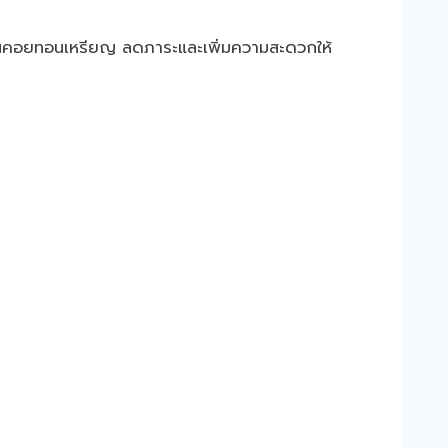
กงานคอยทอนเหรียญ ลดภาระและเพิ่มความสะดวกให้