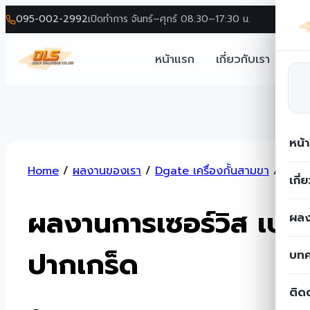
095-002-2992
เปิดทำการ จันทร์–ศุกร์ 08:30–17:30 น.
หน้าแรก
เกี่ยวกับเรา
โซล
หน้
Skip
Home
/
ผลงานของเรา
/
Dgate เครื่องกั้นสามขา
/
ผลงาน
to
เกี่
content
ผลงานการเซอร์วิส เปลี่
ผลง
ปากเกร็ด
บท
ติด