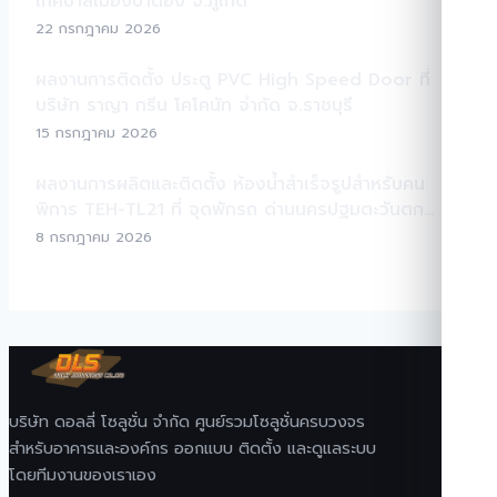
เทศบาลเมืองป่าตอง จ.ภูเก็ต
22 กรกฎาคม 2026
ผลงานการติดตั้ง ประตู PVC High Speed Door ที่
บริษัท ราญา กรีน โคโคนัท จำกัด จ.ราชบุรี
15 กรกฎาคม 2026
ผลงานการผลิตและติดตั้ง ห้องน้ำสำเร็จรูปสำหรับคน
พิการ TEH-TL21 ที่ จุดพักรถ ด่านนครปฐมตะวันตก
มอเตอร์เวย์ M81
8 กรกฎาคม 2026
บริษัท ดอลลี่ โซลูชั่น จำกัด ศูนย์รวมโซลูชั่นครบวงจร
สำหรับอาคารและองค์กร ออกแบบ ติดตั้ง และดูแลระบบ
โดยทีมงานของเราเอง