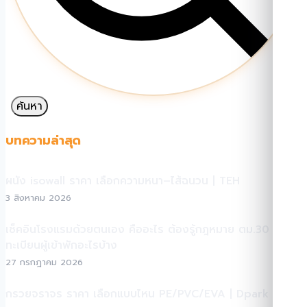
ค้นหา
บทความล่าสุด
ผนัง isowall ราคา เลือกความหนา–ไส้ฉนวน | TEH
3 สิงหาคม 2026
เช็คอินโรงแรมด้วยตนเอง คืออะไร ต้องรู้กฎหมาย ตม.30 +
ทะเบียนผู้เข้าพักอะไรบ้าง
27 กรกฎาคม 2026
กรวยจราจร ราคา เลือกแบบไหน PE/PVC/EVA | Dpark