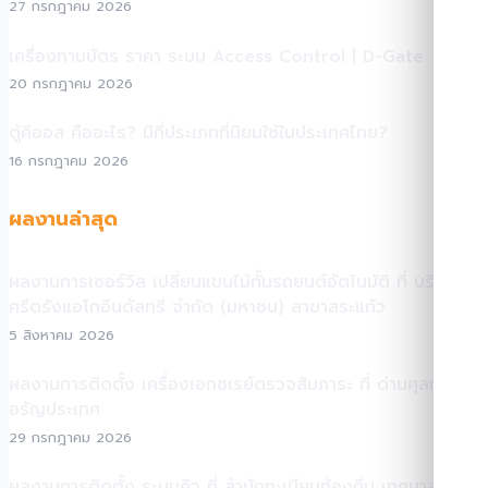
27 กรกฎาคม 2026
เครื่องทาบบัตร ราคา ระบบ Access Control | D-Gate
20 กรกฎาคม 2026
ตู้คีออส คืออะไร? มีกี่ประเภทที่นิยมใช้ในประเทศไทย?
16 กรกฎาคม 2026
ผลงานล่าสุด
ผลงานการเซอร์วิส เปลี่ยนแขนไม้กั้นรถยนต์อัตโนมัติ ที่ บริษัท
ศรีตรังแอโกอินดัสทรี จำกัด (มหาชน) สาขาสระแก้ว
5 สิงหาคม 2026
ผลงานการติดตั้ง เครื่องเอกซเรย์ตรวจสัมภาระ ที่ ด่านศุลกากร
อรัญประเทศ
29 กรกฎาคม 2026
ผลงานการติดตั้ง ระบบคิว ที่ สำนักทะเบียนท้องถิ่น เทศบาลเมือง