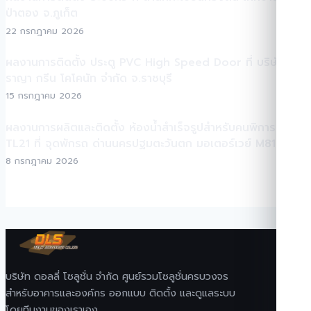
ป่าตอง จ.ภูเก็ต
22 กรกฎาคม 2026
ผลงานการติดตั้ง ประตู PVC High Speed Door ที่ บริษัท
ราญา กรีน โคโคนัท จำกัด จ.ราชบุรี
15 กรกฎาคม 2026
ผลงานการผลิตและติดตั้ง ห้องน้ำสำเร็จรูปสำหรับคนพิการ TEH-
TL21 ที่ จุดพักรถ ด่านนครปฐมตะวันตก มอเตอร์เวย์ M81
8 กรกฎาคม 2026
บริษัท ดอลลี่ โซลูชั่น จำกัด ศูนย์รวมโซลูชั่นครบวงจร
สำหรับอาคารและองค์กร ออกแบบ ติดตั้ง และดูแลระบบ
โดยทีมงานของเราเอง