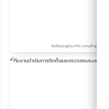
ติดตั้งประตูม้วน PVC ความเร็วสูงหน้างา