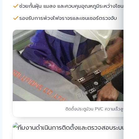
ช่วยกั้นฝุ่น แมลง และควบคุมอุณหภูมิระหว่างโซน
รองรับการพ่วงไฟจราจรและเซนเซอร์ตรวจจับ
ติดตั้งประตูม้วน PVC ความเร็วสูงหน้างา