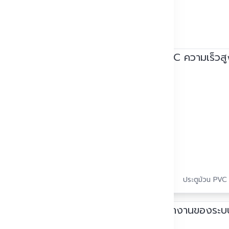
นจริง
ประตูม้วน PVC 