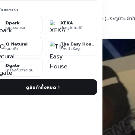
ชั่นของเรา
เข้าดำเนินการ
ติดตั้งประตูม้วน PVC ความเร็วสูง
(ประตูม้วนผ้าใ
Dpark
XEKA
แต่ต้นจนส่งมอบ
ระบบจอดรถ
ประตูอัตโนมัติ
Q Natural
The Easy House
ระบบคิว
ห้องสำเร็จรูป
Dgate
เครื่องกั้นทางเดิน
ดูสินค้าทั้งหมด