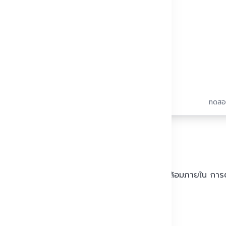
ะบบ
ทดสอ
ามเร็วสูง
งเย็น ที่ต้องการเปิด–ปิดถี่แต่ยังรักษาสภาพแวดล้อมภายใน การ