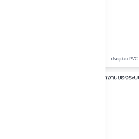
นจริง
ประตูม้วน PVC 