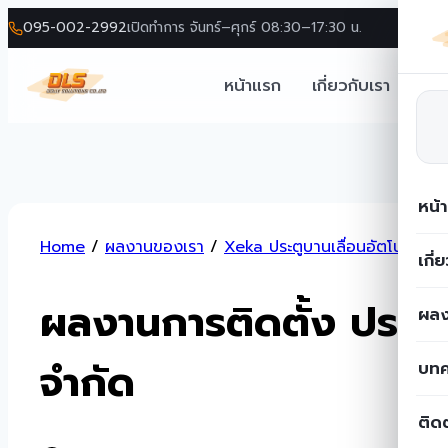
095-002-2992
เปิดทำการ จันทร์–ศุกร์ 08:30–17:30 น.
หน้าแรก
เกี่ยวกับเรา
โซล
หน้
Skip
Home
/
ผลงานของเรา
/
Xeka ประตูบานเลื่อนอัตโนมัติ
/
to
เกี่
content
ผลงานการติดตั้ง ประตู
ผลง
จำกัด
บท
ติด