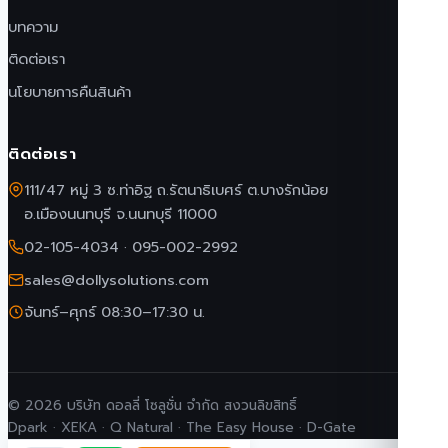
บทความ
ติดต่อเรา
นโยบายการคืนสินค้า
ติดต่อเรา
111/47 หมู่ 3 ซ.ท่าอิฐ ถ.รัตนาธิเบศร์ ต.บางรักน้อย
อ.เมืองนนทบุรี จ.นนทบุรี 11000
02-105-4034
·
095-002-2992
sales@dollysolutions.com
จันทร์–ศุกร์ 08:30–17:30 น.
© 2026 บริษัท ดอลลี่ โซลูชั่น จำกัด สงวนลิขสิทธิ์
Dpark · XEKA · Q Natural · The Easy House · D-Gate