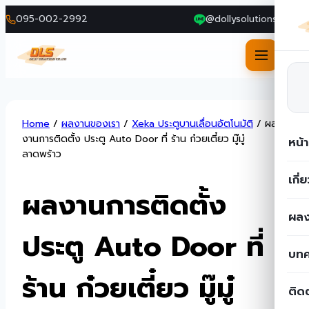
095-002-2992
@dollysolutions
Skip
Home
/
ผลงานของเรา
/
Xeka ประตูบานเลื่อนอัตโนมัติ
/
ผล
to
งานการติดตั้ง ประตู Auto Door ที่ ร้าน ก๋วยเตี๋ยว มู๊มู๋
หน้
content
ลาดพร้าว
เกี่
ผลงานการติดตั้ง
ผลง
ประตู Auto Door ที่
บท
ร้าน ก๋วยเตี๋ยว มู๊มู๋
ติด