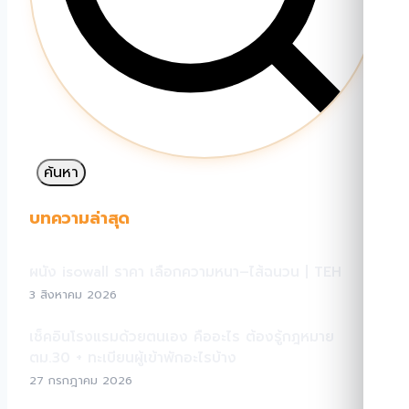
ค้นหา
บทความล่าสุด
ผนัง isowall ราคา เลือกความหนา–ไส้ฉนวน | TEH
3 สิงหาคม 2026
เช็คอินโรงแรมด้วยตนเอง คืออะไร ต้องรู้กฎหมาย
ตม.30 + ทะเบียนผู้เข้าพักอะไรบ้าง
27 กรกฎาคม 2026