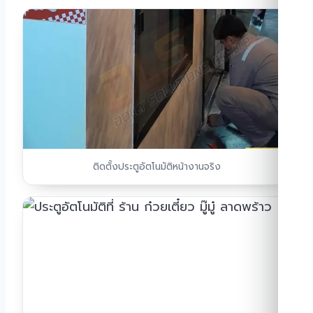
ติดตั้งประตูอัตโนมัติหน้างานจริง