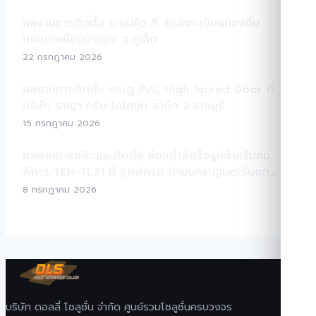
ผลงานการติดตั้ง ระบบคิว ที่ สำนักทะเบียนท้องถิ่น
เทศบาลเมืองป่าตอง จ.ภูเก็ต
22 กรกฎาคม 2026
ผลงานการติดตั้ง ประตู PVC High Speed Door ที่
บริษัท ราญา กรีน โคโคนัท จำกัด จ.ราชบุรี
15 กรกฎาคม 2026
ผลงานการผลิตและติดตั้ง ห้องน้ำสำเร็จรูปสำหรับคน
พิการ TEH-TL21 ที่ จุดพักรถ ด่านนครปฐมตะวันตก
มอเตอร์เวย์ M81
8 กรกฎาคม 2026
บริษัท ดอลลี่ โซลูชั่น จำกัด ศูนย์รวมโซลูชั่นครบวงจร