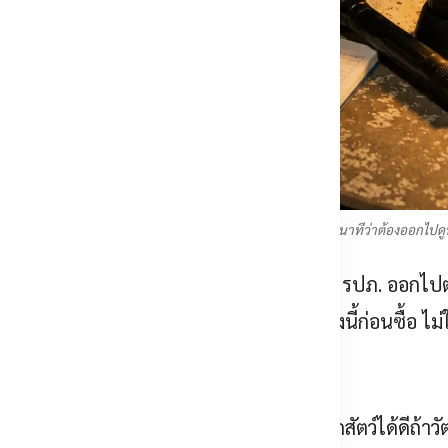
ือนมาพร้อมภาพของเหตุการณ์นั้น เพื่อให้ รปภ. ตัดสินได้ใน 2 วินาทีว่าต้องออกไปดูห
่ “น่ารำคาญ” แต่มันทำลายตัวเอง เพราะเมื่อ รปภ. ออกไ
งก็จะไม่มีใครออกไป นี่คือเหตุผลที่ต้องคุยเรื่องนี้ก่อนซื้อ ไม่ใ
เป็นสาเหตุอันดับต้น ๆ AI แยกคนออกจากสัตว์ได้ดีถ้าว