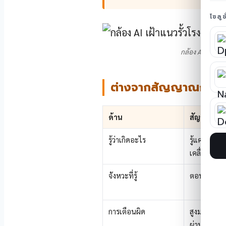
โซลู
กล้อง AI เฝ้าแน
ต่างจากสัญญาณกันขโม
ด้าน
สัญญาณกัน
รู้ว่าเกิดอะไร
รู้แค่ว่ามีก
เคลื่อนไหว
จังหวะที่รู้
ตอนถูกกระต
การเตือนผิด
สูงมาก — สั
ผ่านเลนส์