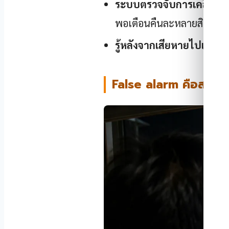
ระบบตรวจจับการเคลื่อนไ
พอเตือนคืนละหลายสิบครั้ง ส
รู้หลังจากเสียหายไปแล้ว
— 
False alarm คือสาเหตุ