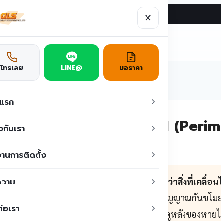
ผลงาน
บทความ
ติดต่อเรา
ูชั่น
โทรเลย
LINE@
ขอราคา
าแรก
งกันการบุกรุกด้วยกล้อง AI (Peri
ยวกับเรา
บโรงงานและคลังสินค้า
านการติดตั้ง
ความ
ฝ้าแนวเขตพื้นที่ด้วยกล้อง AI ที่แยกแยะได้ว่าสิ่งที่เคลื่อ
อนเฉพาะกรณีที่เป็นการบุกรุกจริง
— ต่างจากสัญญาณกันขโมยแบบ
ต่อเรา
ล้องวงจรปิดทั่วไปที่บันทึกไว้เฉย ๆ ให้มาย้อนดูหลังของหาย