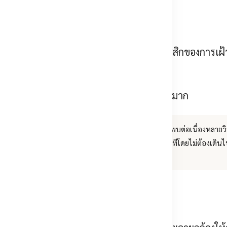
า
ลม
— โดยเฉพาะแนวรั้วที่มีพุ่มไม้ติดกัน
าหาไฟอินฟราเรดของกล้อง
— ปัญหาคลาสสิกของการเฝ้
่าน
— ทำให้เกิดวัตถุลวงในภาพ
— ยิ่งโซนใหญ่ ยิ่งมีสิ่งรบกวนเข้ามาในเฟรมมาก
งกับแนวที่ต้องป้องกันจริง ๆ · ตั้งเงื่อนไขให้ต้องตรวจพบต่อเนื่องหลายวิ
งเตือน) · ให้ทุกการแจ้งเตือนแนบภาพเพื่อให้ตัดสินได้ทันทีโดยไม่ต้องเดินไป
้น ไม่ใช่ติดกล้องให้ทั่ว