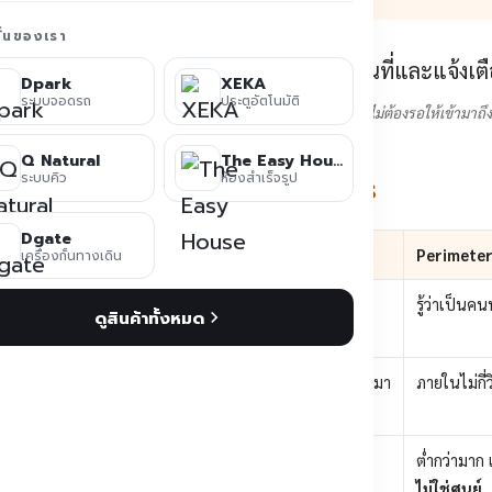
ชั่นของเรา
Dpark
XEKA
ระบบจอดรถ
ประตูอัตโนมัติ
วเขตโรงงานตอนกลางคืน — แจ้งเตือนตั้งแต่มีคนเข้าใกล้แนวรั้ว ไม่ต้องรอให้เข้ามาถ
Q Natural
The Easy House
ระบบคิว
ห้องสำเร็จรูป
ยและกล้องวงจรปิดทั่วไปอย่างไร
Dgate
ขโมยแบบเซ็นเซอร์
กล้องวงจรปิดทั่วไป
Perimeter
เครื่องกั้นทางเดิน
ารตัดลำแสงหรือมีการ
รู้ต่อเมื่อมีคนนั่งดูจอ
รู้ว่าเป็น
ดูสินค้าทั้งหมด
ุ้น
ส่วนใหญ่คือหลังเกิดเหตุ ตอนมา
ภายในไม่กี
ย้อนดู
ตว์ ใบไม้ ฝน แมลงบิน
ไม่เกี่ยว เพราะไม่ได้เตือน
ต่ำกว่ามาก
ไม่ใช่ศูนย์