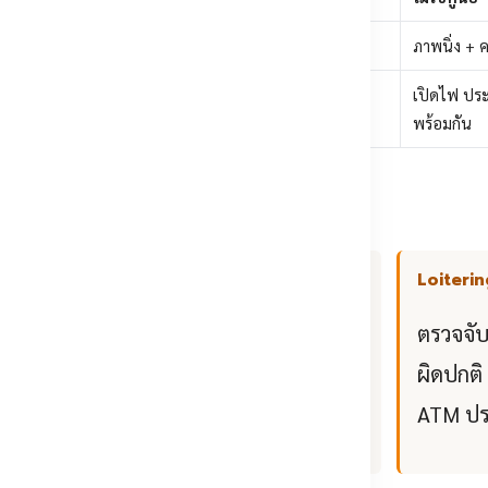
่าโซนไหนถูกกระตุ้น
มีวิดีโอ แต่ต้องไล่หา
ภาพนิ่ง + 
—
เปิดไฟ ประก
พร้อมกัน
ระบบ
Intrusion Detection
Loiterin
จ้ง
กำหนดโซนหวงห้าม แจ้งเตือน
ตรวจจับ
นะ
เมื่อมีวัตถุเข้าไปอยู่ในโซนนาน
ผิดปกติ
เกินเวลาที่ตั้งไว้
ATM ปร