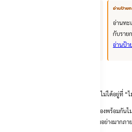
ตรวจจับกลางคืน
อ่านป้ายท
อ
ใช้กล้องอินฟราเรดหรือกล้อง
อ่านทะเ
อก
ความร้อนเฝ้าแนวเขตในที่ที่ไม่มี
กับรายก
ไฟส่องสว่าง
อ่านป้า
ยู่แล้วถึงยังไม่พอ
อยู่แล้ว แต่ของยังหายอยู่ดี เพราะปัญหาไม่ได้อยู่ที่ “ไม่มีก
จริง
— กะดึกมี รปภ. ไม่กี่คน ดูจอหลายสิบช่องพร้อมกันไม
ารถในการจับความผิดปกติจากการจ้องจอตกลงอย่างมากภายใน