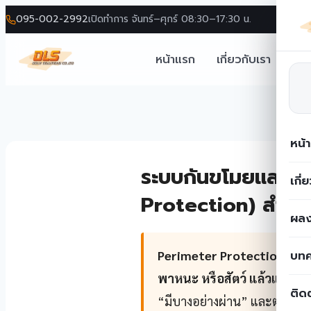
095-002-2992
เปิดทำการ จันทร์–ศุกร์ 08:30–17:30 น.
หน้าแรก
เกี่ยวกับเรา
โซล
หน้
Skip
ระบบกันขโมยและป้อ
to
เกี่
content
Protection) สำหรั
ผลง
บท
Perimeter Protection คือการเ
พาหนะ หรือสัตว์ แล้วแจ้งเตื
ติด
“มีบางอย่างผ่าน” และต่างจากก