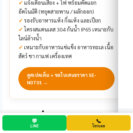
✓
แจ้งเตือนเสียง + ไฟ พร้อมคัดแยก
อัตโนมัติ (หยุดสายพาน / ผลักออก)
✓
รองรับอาหารแห้ง กึ่งแห้ง และเปียก
✓
โครงสแตนเลส 304 กันน้ำ IP65 เหมาะกับ
ไลน์ล้างน้ำ
✓
เหมาะกับอาหารแช่แข็ง อาหารทะเล เนื้อ
สัตว์ ชา กาแฟ เครื่องเทศ
ดูสเปคเต็ม + ขอใบเสนอราคา SE-
NDT01 →
สรุป เครื่องตรวจจับโลหะใน
💬
📞
จ
LINE
โทรเลย
อาหารสำคัญอย่างไรกับ