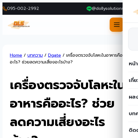
095-002-2992
@dollysolutions
Skip
Home
/
บทความ
/
Dgate
/
เครื่องตรวจจับโลหะในอาหารคือ
to
อะไร? ช่วยลดความเสี่ยงอะไรบ้าง?
หน้
content
เครื่องตรวจจับโลหะใน
เกี่
ผลง
อาหารคืออะไร? ช่วย
บท
ลดความเสี่ยงอะไร
ติด