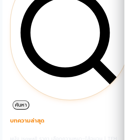
ค้นหา
บทความล่าสุด
ผนัง isowall ราคา เลือกความหนา–ไส้ฉนวน | TEH