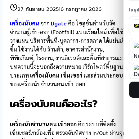
27 กันยายน 2025
16 กรกฎาคม 2026
โซลู
เครื่องนับคน
จาก
Dgate
คือ โซลูชั่นสำหรับวัด
จำนวนผู้เข้า-ออก (Footfall) แบบเรียลไทม์ เพื่อใช้
วางแผน บริหารพื้นที่-บุคลากร-การตลาด ได้แม่นยำ
ขึ้น ใช้งานได้กับ ร้านค้า, อาคารสำนักงาน,
พิพิธภัณฑ์, โรงงาน, งานอีเวนต์และพื้นที่สาธารณะ
บทความนี้จะบอกถึงความหมาย เวิร์กโฟลว์พื้นฐาน
ประเภท
เครื่องนับคน เซ็นเซอร์
และส่วนประกอบ
ของเครื่องนับจำนวนคน เข้า-ออก
เครื่องนับคนคืออะไร?
เครื่องนับจำนวนคน เข้าออก
คือ ระบบที่ติดตั้ง
เซ็นเซอร์/กล้องเพื่อ ตรวจจับทิศทาง In/Out ผ่านจุด