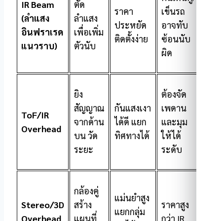
IR Beam
ตัด
ราคา
เข็นรถ
ปร
(ลำแสง
ลำแสง
ประหยัด
อาจทับ
คนผ
อินฟราเรด
เพื่อเพิ่ม
ติดตั้งง่าย
ซ้อนนับ
คน
แนวราบ)
ตัวนับ
ผิด
ยิง
ต้องจัด
สัญญาณ
กันแสงเงา
เพดาน
ร้า
ToF/IR
จากด้าน
ได้ดี แยก
และมุม
ออ
Overhead
บน วัด
ทิศทางได้
ให้ได้
ทั่ว
ระยะ
ระดับ
กล้องคู่
แม่นยำสูง
ทาง
Stereo/3D
สร้าง
ราคาสูง
แยกกลุ่ม
กว้
Overhead
แผนที่
กว่า IR