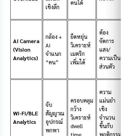
คนได้
หน
เชิงลึก
ต้อง
กล้อง +
ยืดหยุ่น
AI Camera
จัดการ
ศูน
AI
วิเคราะห์
(Vision
แสง/
สนา
จำแนก
เมตริก
Analytics)
ความเป็น
อีเว
“คน”
เพิ่มได้
ส่วนตัว
ความ
ครอบคลุม
แม่นยำ
จับ
กว้าง
เชิง
Wi-Fi/BLE
สัญญาณ
โซน
วิเคราะห์
จำนวน
Analytics
อุปกรณ์
งา
dwell
ขึ้นกับ
พกพา
time
พฤติกรรม