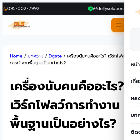
095-002-2992
@dollysolutions
Skip
Home
/
บทความ
/
Dgate
/
เครื่องนับคนคืออะไร? เวิร์กโฟลว์
to
การทำงานพื้นฐานเป็นอย่างไร?
หน้
content
เครื่องนับคนคืออะไร?
เกี่
ผลง
เวิร์กโฟลว์การทำงาน
บท
พื้นฐานเป็นอย่างไร?
ติด