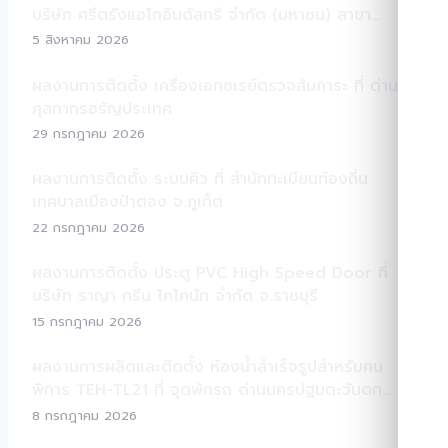
บริษัท ศรีตรังแอโกอินดัสทรี จำกัด (มหาชน) สาขา
สระแก้ว
5 สิงหาคม 2026
ผลงานการติดตั้ง เครื่องเอกซเรย์ตรวจสัมภาระ ที่ ด่าน
ศุลกากรอรัญประเทศ
29 กรกฎาคม 2026
ผลงานการติดตั้ง ระบบคิว ที่ สำนักทะเบียนท้องถิ่น
เทศบาลเมืองป่าตอง จ.ภูเก็ต
22 กรกฎาคม 2026
ผลงานการติดตั้ง ประตู PVC High Speed Door ที่
บริษัท ราญา กรีน โคโคนัท จำกัด จ.ราชบุรี
15 กรกฎาคม 2026
ผลงานการผลิตและติดตั้ง ห้องน้ำสำเร็จรูปสำหรับคน
พิการ TEH-TL21 ที่ จุดพักรถ ด่านนครปฐมตะวันตก
มอเตอร์เวย์ M81
8 กรกฎาคม 2026