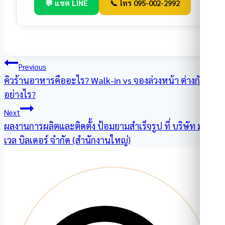
💬 แชต LINE
📞 โทร 095-002-2992
แนะแนว
Previous
คิวร้านอาหารคืออะไร? Walk-in vs จองล่วงหน้า ต่างกัน
เรื่อง
อย่างไร?
Next
ผลงานการผลิตและติดตั้ง ป้อมยามสำเร็จรูป ที่ บริษัท มาร์
เวล บิลเดอร์ จํากัด (สํานักงานใหญ่)