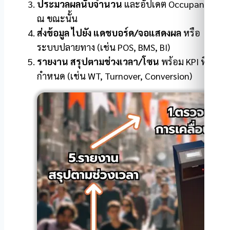
ประมวลผลนับจำนวน
และอัปเดต Occupancy
ณ ขณะนั้น
ส่งข้อมูล ไปยัง แดชบอร์ด/จอแสดงผล
หรือ
ระบบปลายทาง (เช่น POS, BMS, BI)
รายงาน สรุปตามช่วงเวลา/โซน
พร้อม KPI ที่
กำหนด (เช่น WT, Turnover, Conversion)