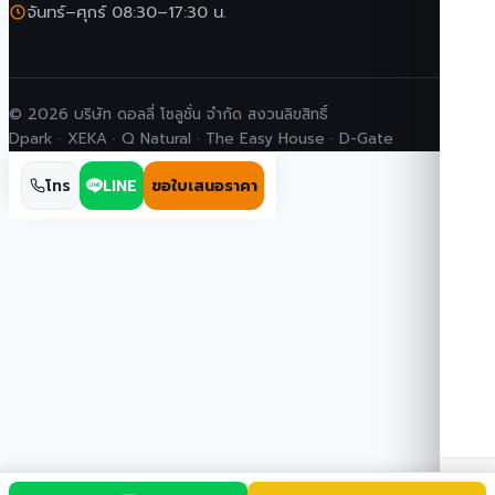
จันทร์–ศุกร์ 08:30–17:30 น.
© 2026 บริษัท ดอลลี่ โซลูชั่น จำกัด สงวนลิขสิทธิ์
Dpark · XEKA · Q Natural · The Easy House · D-Gate
โทร
LINE
ขอใบเสนอราคา