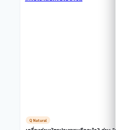
คือ
อะไร?
มี
กี่
ประเภท
ที่
นิยม
ใช้
ใน
ประเทศไทย?
Q Natural