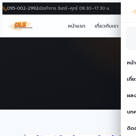
095-002-2992
เปิดทำการ จันทร์–ศุกร์ 08:30–17:30 น.
หน้าแรก
เกี่ยวกับเรา
โซล
Skip
to
content
หน้
เกี่
ผลง
บท
ติด