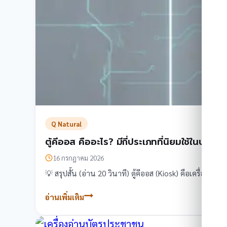
ตม.30
+
ทะเบียน
ผู้
เข้า
พัก
อะไร
บ้าง
Q Natural
ตู้คีออส คืออะไร? มีกี่ประเภทที่นิยมใช้ในประเ
16 กรกฎาคม 2026
💡 สรุปสั้น (อ่าน 20 วินาที) ตู้คีออส (Kiosk) คือเครื่องบริก
อ่านเพิ่มเติม
ตู้
คี
ออส