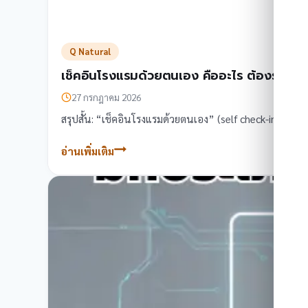
Q Natural
เช็คอินโรงแรมด้วยตนเอง คืออะไร ต้องรู้กฎหมา
27 กรกฎาคม 2026
สรุปสั้น: “เช็คอินโรงแรมด้วยตนเอง” (self check-in / บา
อ่านเพิ่มเติม
เช็ค
อิน
โรงแรม
ด้วย
ตนเอง
คือ
อะไร
ต้อง
รู้
กฎหมาย