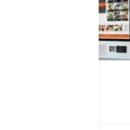
ทศไทย?
ารอัตโนมัติ…