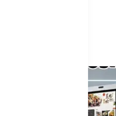
ย ตม.30 + ทะเบียนผู้เข้าพักอะไรบ้าง
งแหล…