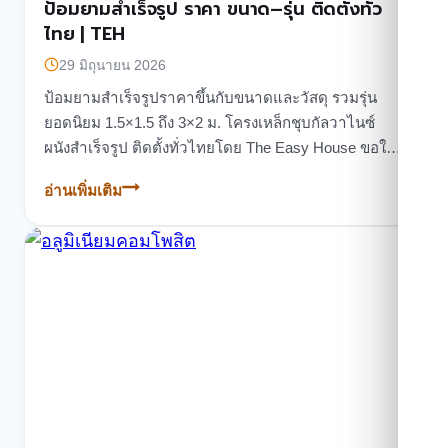
ป้อมยามสำเร็จรูป ราคา ขนาด–รุ่น ติดตั้งทั่ว
ไทย | TEH
29 มิถุนายน 2026
ป้อมยามสำเร็จรูปราคาขึ้นกับขนาดและวัสดุ รวมรุ่น
ยอดนิยม 1.5×1.5 ถึง 3×2 ม. โครงเหล็กชุบกัลวาไนซ์
ผนังสำเร็จรูป ติดตั้งทั่วไทยโดย The Easy House ขอใบ
เสนอราคาฟรี
อ่านเพิ่มเติม
ป้อม
ยาม
สำเร็จรูป
ราคา
ขนาด–
รุ่น
ติด
ตั้ง
ทั่ว
ไทย
|