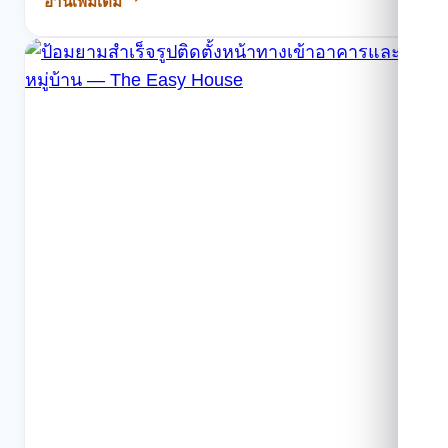
อ่านเพิ่มเติม
ห้องน้ำ
สำเร็จรูป
คือ
อะไร?
แล้ว
มีอายุ
การ
ใช้
งาน
กี่
ปี?