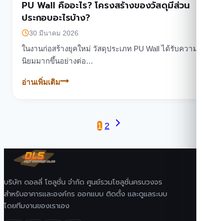
PU Wall คืออะไร? โครงสร้างของวัสดุมีส่วน
ประกอบอะไรบ้าง?
30 มีนาคม 2026
ในงานก่อสร้างยุคใหม่ วัสดุประเภท PU Wall ได้รับความ
นิยมมากขึ้นอย่างต่อ…
อ่านเพิ่มเติม
PU
Wall
คือ
Page
Next
อะไร?
1
2
โครงสร้าง
Page
navigation
ของ
วัสดุ
มี
บริษัท ดอลลี่ โซลูชั่น จำกัด ศูนย์รวมโซลูชั่นครบวงจร
ส่วน
สำหรับอาคารและองค์กร ออกแบบ ติดตั้ง และดูแลระบบ
ประกอบ
โดยทีมงานของเราเอง
อะไร
บ้าง?