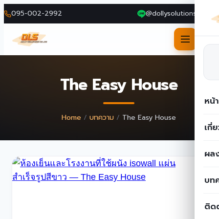
095-002-2992
@dollysolutions
Skip
to
The Easy House
content
หน้
Home
/
บทความ
/
The Easy House
เกี่
ผลง
บท
ติด