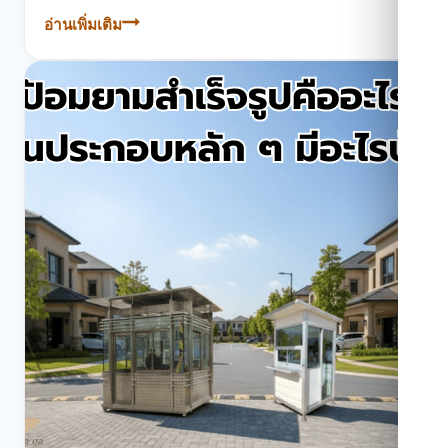
อ่านเพิ่มเติม
ผนัง
isowall
ราคา
เลือก
ความ
หนา–
ไส้
ฉนวน
|
TEH