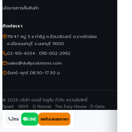
นโยบายการคืนสินค้า
ติดต่อเรา
111/47 หมู่ 3 ซ.ท่าอิฐ ถ.รัตนาธิเบศร์ ต.บางรักน้อย
อ.เมืองนนทบุรี จ.นนทบุรี 11000
02-105-4034
·
095-002-2992
sales@dollysolutions.com
จันทร์–ศุกร์ 08:30–17:30 น.
© 2026 บริษัท ดอลลี่ โซลูชั่น จำกัด สงวนลิขสิทธิ์
Dpark · XEKA · Q Natural · The Easy House · D-Gate
โทร
LINE
ขอใบเสนอราคา