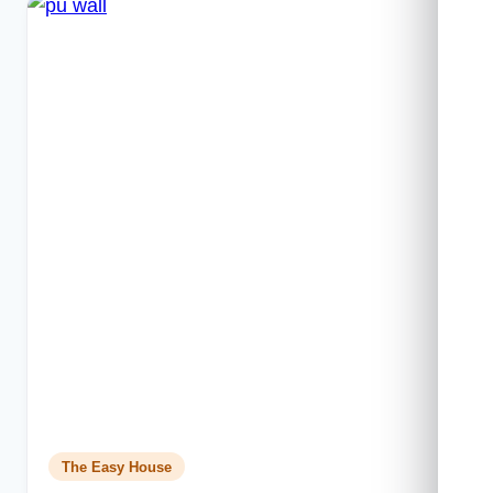
เนียม
คอม
โพ
สิต
คือ
อะไร?
คุณสมบัติ
และ
ขนาด
ที่
ดี
เป็น
อย่างไร?
The Easy House