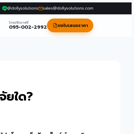
@dollysolutions
sales@dollysolutions.com
โทรปรึกษาฟรี
ขอใบเสนอราคา
095-002-2992
จจัยใด?