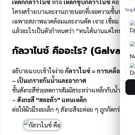
เหล็กกัลวาไนซ์
หรือ
เหล็กชุบกัลวาไนซ์
คือ เหล็กท
โซลู
โครงสร้างเบาและงานภายนอกที่เจอความชื้นบ่อย แต่ห
เฉพาะสภาพแวดล้อมและงานตัด เจาะ เชื่อม บทควา
แล้วอะไรเป็นตัวกำหนดว่า “ทนได้นานแค่ไหน”
กัลวาไนซ์ คืออะไร? (Galvaniz
อธิบายแบบเข้าใจง่าย
กัลวาไนซ์ = การเคลือบสังก
– เป็นเกราะกันน้ำและอากาศ
ชั้นสังกะสีช่วยลดการสัมผัสระหว่างเหล็กกับน้ำหรืออาก
– สังกะสี “สละตัว” แทนเหล็ก
ต่อให้ผิวมีรอยเล็ก ๆ สังกะสีจะค่อย ๆ ถูกกัดกร่อน