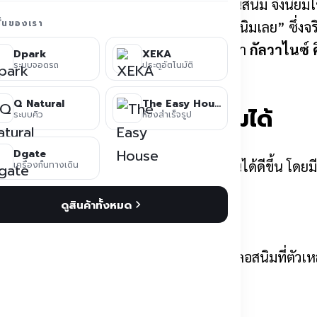
ี่ถูกเคลือบ “สังกะสี (Zinc)” เพื่อช่วยป้องกันสนิม จึงนิยม
ชั่นของเรา
ลายคนเข้าใจผิดว่าเคลือบแล้ว “ไม่เป็นสนิมเลย” ซึ่งจริง
มนี้
The Easy House
จะมาอธิบายให้ชัดว่า
กัลวาไนซ์ 
Dpark
XEKA
ระบบจอดรถ
ประตูอัตโนมัติ
Q Natural
The Easy House
ed) ทำไม? ถึงช่วยกันสนิมได้
ระบบคิว
ห้องสำเร็จรูป
Dgate
ะสีบนผิวเหล็ก
เพื่อให้เหล็กทนการกัดกร่อนได้ดีขึ้น โดยม
เครื่องกั้นทางเดิน
ดูสินค้าทั้งหมด
าศ ซึ่งเป็นตัวเร่งให้เกิด
สนิม
ก่อน (แนวคิดการป้องกันแบบเสียสละ) ช่วยชะลอสนิมที่ตัวเห