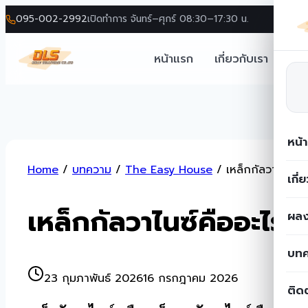
095-002-2992
เปิดทำการ จันทร์–ศุกร์ 08:30–17:30 น.
หน้าแรก
เกี่ยวกับเรา
โซล
หน้
Skip
Home
/
บทความ
/
The Easy House
/
เหล็กกัลวาไนซ์คือ
to
เกี่
content
เหล็กกัลวาไนซ์คืออะไร? 
ผลง
บท
23 กุมภาพันธ์ 2026
16 กรกฎาคม 2026
ติด