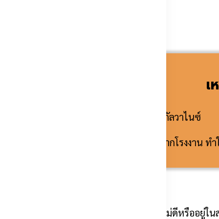
็กดำ อย่างไร?
เห
โดนชื้นบ่อยจะขึ้นสนิม
มีชั้นสังกะสีจากโรงงาน ท
สนิม 100%” ถ้างานตัด งานเชื่อม งานติดตั้งไม่ดีหรืออย