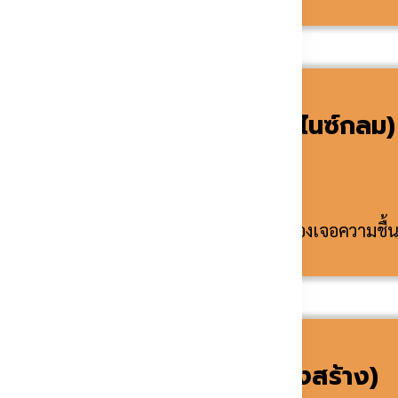
ล็กกลมกัลวาไนซ์ (เหล็กกัลวาไนซ์กลม)
านเสา งานเฟรมบางประเภทและงานท่อที่ต้องเจอความชื้
ครงเหล็กกัลวาไนซ์ (งานโครงสร้าง)