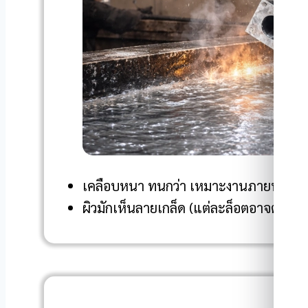
เคลือบหนา ทนกว่า เหมาะงานภายนอกหรื
ผิวมักเห็นลายเกล็ด (แต่ละล็อตอาจต่างกัน