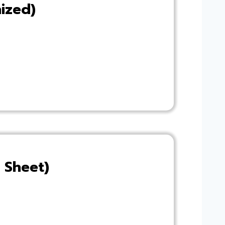
nized)
d Sheet)