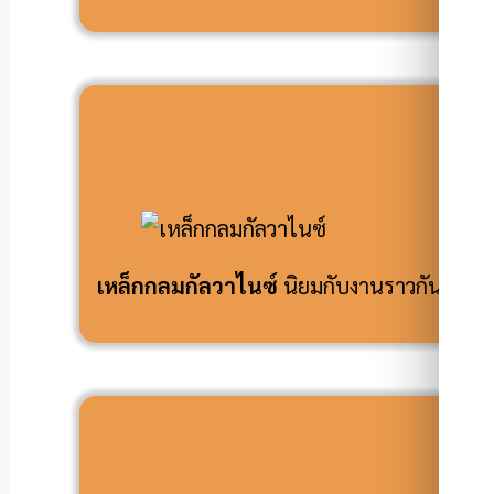
เห
เหล็กกลมกัลวาไนซ์
นิยมกับงานราวกันตก ง
โ