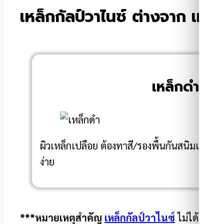
เหล็กกัลป์วาไนซ์ ต่างจาก เหล
เหล็กดำ
ผิวเหล็กเปลือย ต้องทาสี/รองพื้นกันสนิมเอง ถ้า
ง่าย
***หมายเหตุสำคัญ
เหล็กกัลป์วาไนซ์
ไม่ได้ “กัน