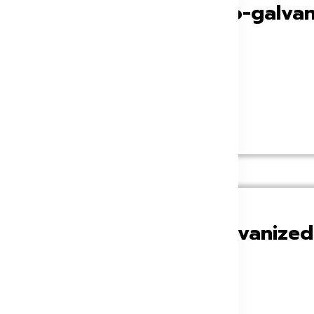
ลวาไนซ์แบบชุบไฟฟ้า (Electro-galva
หดมาก
่นกัลวาไนซ์ (GI Sheet / Galvanize