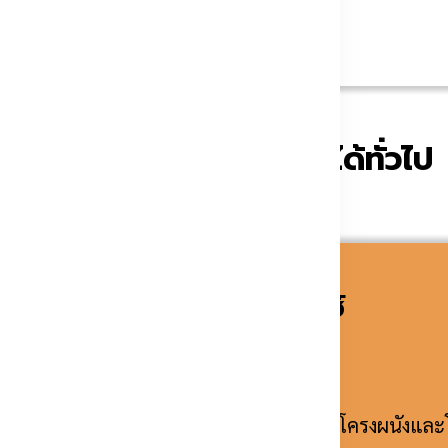
านประกอบ
นกัลวาไนซ์
ูปแบบเหล็กกัลวาไนซ์ที่พบได้ทั่วไป
เหล็กกล่องชุบกัลวาไนซ์
ๆ งานต่อเติม โครงสร้างเบา เช่น โครงฝ้า, โครงผนังและ