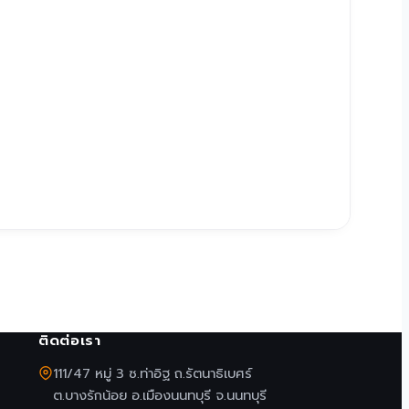
ติดต่อเรา
111/47 หมู่ 3 ซ.ท่าอิฐ ถ.รัตนาธิเบศร์
ต.บางรักน้อย อ.เมืองนนทบุรี จ.นนทบุรี