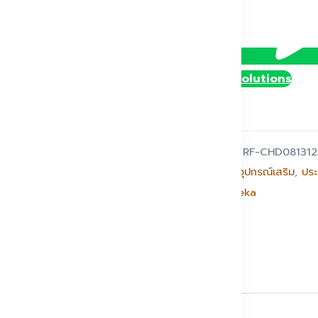
@DollySolutions
รหัสสินค้า:
RF-CHD081312
หมวดหมู่:
อุปกรณ์เสริม
,
ประ
แบรนด์:
Xeka