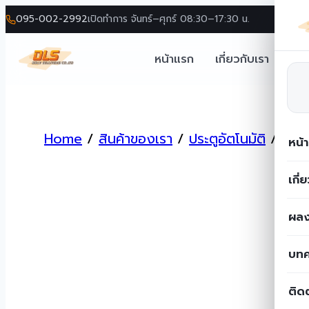
095-002-2992
เปิดทำการ จันทร์–ศุกร์ 08:30–17:30 น.
หน้าแรก
เกี่ยวกับเรา
โซล
Skip
to
Home
/
สินค้าของเรา
/
ประตูอัตโนมัติ
/
อุปก
content
หน้
เกี่
ผลง
บท
ติด