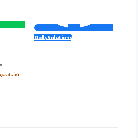
DollySolutions
5
ตูอัตโนมัติ