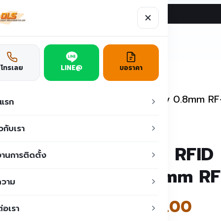
ผลงาน
บทความ
ติดต่อเรา
ูชั่น
โทรเลย
LINE@
ขอราคา
รณ์เสริม
/
บัตร RFID Mifare+Proximility 0.8mm 
าแรก
ยวกับเรา
บัตร RFID 
านการติดตั้ง
0.8mm RF
ความ
฿
40.00
ต่อเรา