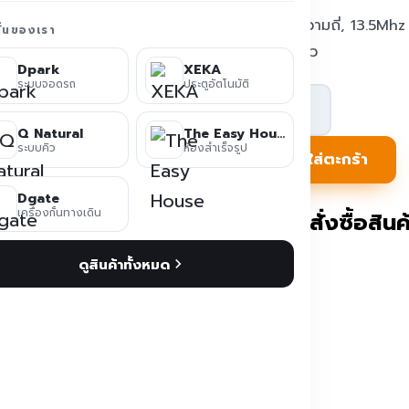
บัตร 2 ความถี่, 13.5Mh
ชั่นของเรา
mm, สีขาว
Dpark
XEKA
ระบบจอดรถ
ประตูอัตโนมัติ
จำนวน
บัตร
Q Natural
The Easy House
ระบบคิว
ห้องสำเร็จรูป
RFID
หยิบใส่ตะกร้า
Mifare+Proximility
Dgate
0.8mm
เครื่องกั้นทางเดิน
ติดต่อสั่งซื้อสินค้
RF-
ดูสินค้าทั้งหมด
CHD0813125
ชิ้น