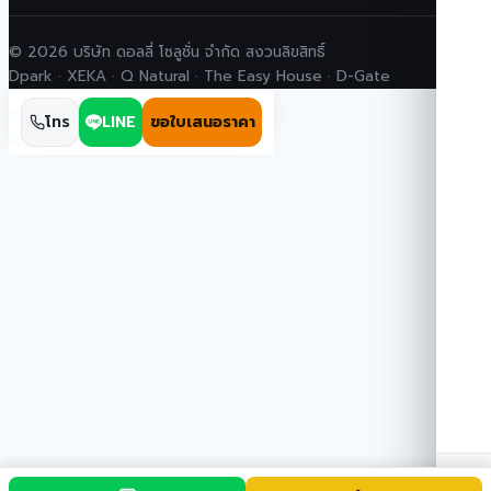
© 2026 บริษัท ดอลลี่ โซลูชั่น จำกัด สงวนลิขสิทธิ์
Dpark · XEKA · Q Natural · The Easy House · D-Gate
โทร
LINE
ขอใบเสนอราคา