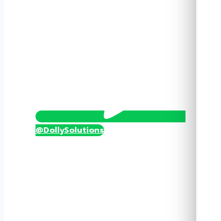
@DollySolutions