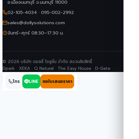
อ.เมืองนนทบุรี จ.นนทบุรี 11000
02-105-4034
·
095-002-2992
sales@dollysolutions.com
จันทร์–ศุกร์ 08:30–17:30 น.
© 2026 บริษัท ดอลลี่ โซลูชั่น จำกัด สงวนลิขสิทธิ์
Dpark · XEKA · Q Natural · The Easy House · D-Gate
โทร
LINE
ขอใบเสนอราคา