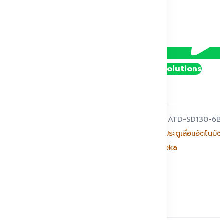
ชิ้น
@DollySolutions
รหัสสินค้า:
ATD-SD130-6
หมวดหมู่:
ประตูเลื่อนอัตโนมัต
แบรนด์:
Xeka