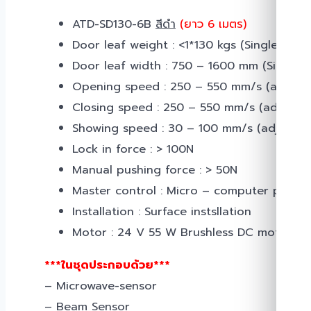
ATD-SD130-6B
สีดำ
(ยาว 6 เมตร)
Door leaf weight : <1*130 kgs (Single) , <
Door leaf width : 750 – 1600 mm (Single)
Opening speed : 250 – 550 mm/s (adjusta
Closing speed : 250 – 550 mm/s (adjustab
Showing speed : 30 – 100 mm/s (adjustab
Lock in force : > 100N
Manual pushing force : > 50N
Master control : Micro – computer proces
Installation : Surface instsllation
Motor : 24 V 55 W Brushless DC motor
***ในชุดประกอบด้วย***
– Microwave-sensor
– Beam Sensor