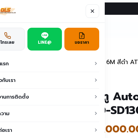
ผลงาน
บทความ
ติดต่อเรา
ูชั่น
โทรเลย
LINE@
ขอราคา
เลื่อนอัตโนมัติ
/
ประตู Auto Slide door 6M สีดำ 
าแรก
ยวกับเรา
ประตู Aut
านการติดตั้ง
ATD-SD13
ความ
฿
45,000.0
ต่อเรา