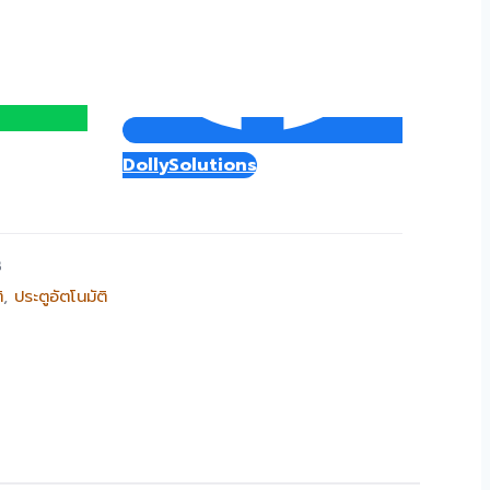
DollySolutions
B
ิ
,
ประตูอัตโนมัติ