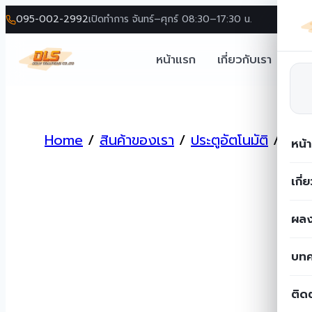
095-002-2992
เปิดทำการ จันทร์–ศุกร์ 08:30–17:30 น.
หน้าแรก
เกี่ยวกับเรา
โซล
Skip
to
Home
/
สินค้าของเรา
/
ประตูอัตโนมัติ
/
ประตู
content
หน้
เกี่
ผลง
บท
ติด