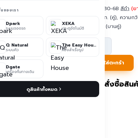
ATD-SD130-6B
สีดำ
(ย
ชั่นของเรา
<2*130กก. (คู่), ความกว
Dpark
XEKA
1250 มม. (บานคู่)
ระบบจอดรถ
ประตูอัตโนมัติ
จำนวน
Q Natural
The Easy House
ประตู
ระบบคิว
ห้องสำเร็จรูป
Auto
หยิบใส่ตะกร้า
Dgate
Slide
เครื่องกั้นทางเดิน
door
ติดต่อสั่งซื้อสินค้
ดูสินค้าทั้งหมด
6M
สีดำ
ATD-
SD130-
6B