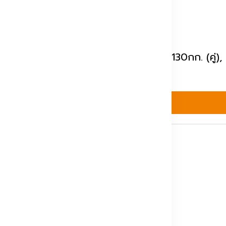
-4W
ำหนักบานประตู : <1*130 กก. (เดี่ยว) , <2*130กก. (คู
หยิบใส่ตะกร้า