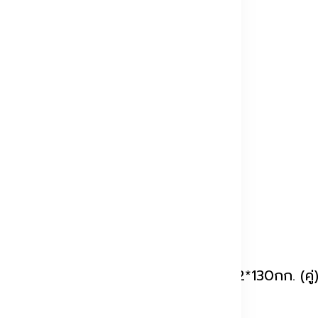
30-4
้ำหนักบานประตู : <1*130 กก. (เดี่ยว) , <2*130กก. (ค