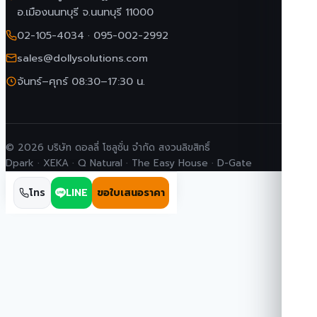
อ.เมืองนนทบุรี จ.นนทบุรี 11000
02-105-4034
·
095-002-2992
sales@dollysolutions.com
จันทร์–ศุกร์ 08:30–17:30 น.
© 2026 บริษัท ดอลลี่ โซลูชั่น จำกัด สงวนลิขสิทธิ์
Dpark · XEKA · Q Natural · The Easy House · D-Gate
โทร
LINE
ขอใบเสนอราคา