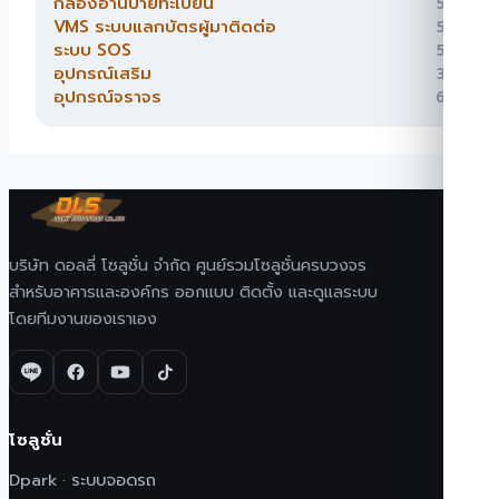
สินค้า
กล้องอ่านป้ายทะเบียน
5
5
สินค้า
VMS ระบบแลกบัตรผู้มาติดต่อ
5
5
สินค้า
ระบบ SOS
5
5
สินค้า
อุปกรณ์เสริม
3
3
สินค้า
อุปกรณ์จราจร
6
6
สินค้า
บริษัท ดอลลี่ โซลูชั่น จำกัด ศูนย์รวมโซลูชั่นครบวงจร
สำหรับอาคารและองค์กร ออกแบบ ติดตั้ง และดูแลระบบ
โดยทีมงานของเราเอง
โซลูชั่น
Dpark · ระบบจอดรถ