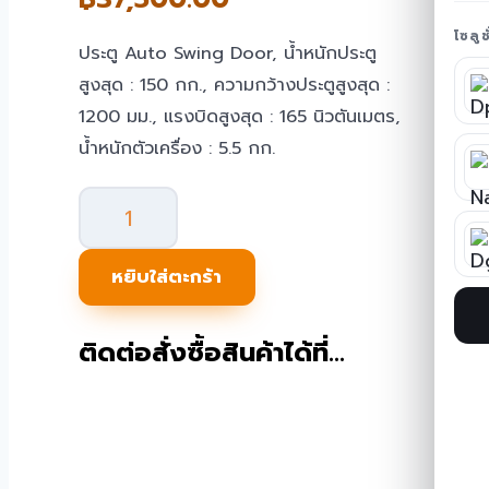
โซลู
ประตู Auto Swing Door, น้ำหนักประตู
สูงสุด : 150 กก., ความกว้างประตูสูงสุด :
1200 มม., แรงบิดสูงสุด : 165 นิวตันเมตร,
น้ำหนักตัวเครื่อง : 5.5 กก.
จำนวน
ประตู
Auto
หยิบใส่ตะกร้า
Swing
Door
ติดต่อสั่งซื้อสินค้าได้ที่…
แบบ
ฝัง
พื้น
ATD-
SW300