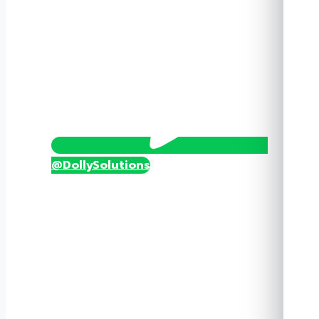
ชิ้น
@DollySolutions