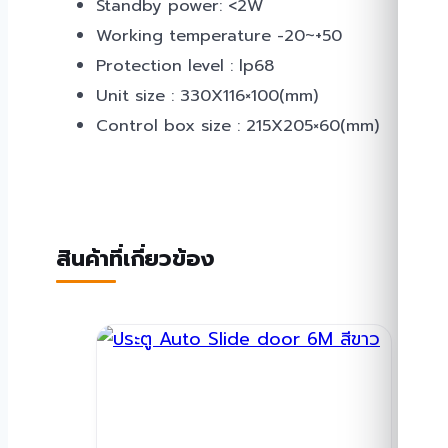
Standby power: <2W
Working temperature -20~+50
Protection level : lp68
Unit size : 330X116×100(mm)
Control box size : 215X205×60(mm)
สินค้าที่เกี่ยวข้อง