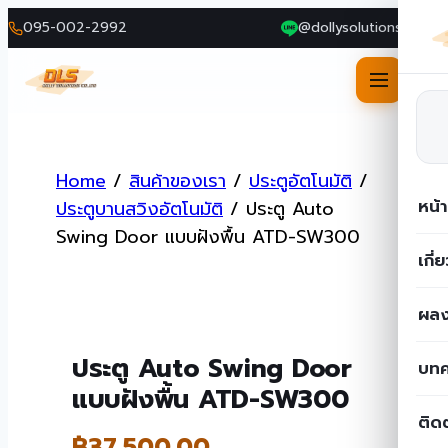
095-002-2992
@dollysolutions
Skip
to
Home
/
สินค้าของเรา
/
ประตูอัตโนมัติ
/
content
หน้
ประตูบานสวิงอัตโนมัติ
/
ประตู Auto
Swing Door แบบฝังพื้น ATD-SW300
เกี่
ผลง
ประตู Auto Swing Door
บท
แบบฝังพื้น ATD-SW300
ติด
฿
37,500.00