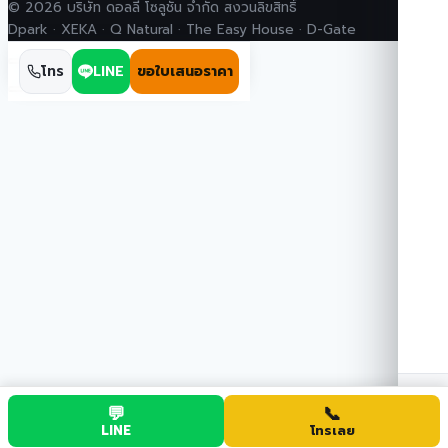
© 2026 บริษัท ดอลลี่ โซลูชั่น จำกัด สงวนลิขสิทธิ์
Dpark · XEKA · Q Natural · The Easy House · D-Gate
โทร
LINE
ขอใบเสนอราคา
💬
📞
จ
LINE
โทรเลย