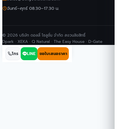
จันทร์–ศุกร์ 08:30–17:30 น.
© 2026 บริษัท ดอลลี่ โซลูชั่น จำกัด สงวนลิขสิทธิ์
Dpark · XEKA · Q Natural · The Easy House · D-Gate
โทร
LINE
ขอใบเสนอราคา