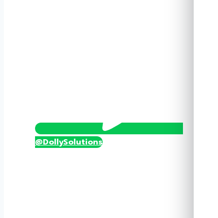
ATD-
SD130-
6
ชิ้น
@DollySolutions