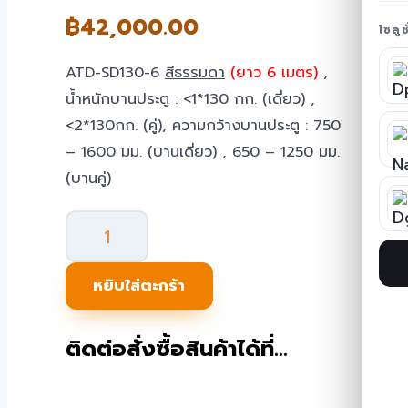
฿
42,000.00
โซลู
ATD-SD130-6
สีธรรมดา
(ยาว 6 เมตร)
,
น้ำหนักบานประตู : <1*130 กก. (เดี่ยว) ,
<2*130กก. (คู่), ความกว้างบานประตู : 750
– 1600 มม. (บานเดี่ยว) , 650 – 1250 มม.
(บานคู่)
จำนวน
ประตู
Auto
หยิบใส่ตะกร้า
Slide
door
ติดต่อสั่งซื้อสินค้าได้ที่…
6M
สี
ธรรมดา