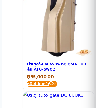
ประตูสวิง auto swing gate แบบ
ล้อ ATG-SW02
฿
35,000.00
หยิบใส่ตะกร้า