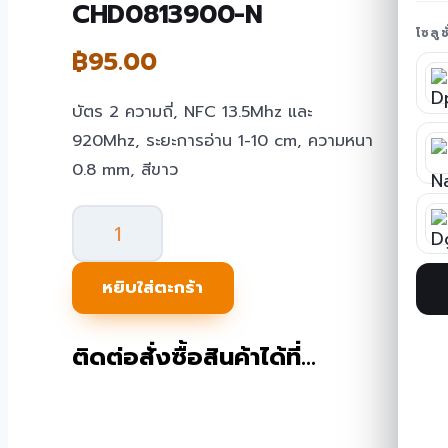
CHD0813900-N
โซลู
฿
95.00
บัตร 2 ความถี่, NFC 13.5Mhz และ
920Mhz, ระยะการอ่าน 1-10 cm, ความหนา
0.8 mm, สีขาว
จำนวน
บัตร
RFID
หยิบใส่ตะกร้า
NFC+UHF
0.8mm
ติดต่อสั่งซื้อสินค้าได้ที่…
RF-
CHD0813900-
N
ชิ้น