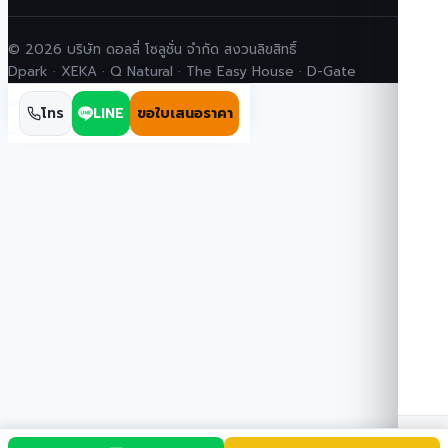
© 2026 บริษัท ดอลลี่ โซลูชั่น จำกัด สงวนลิขสิทธิ์
Dpark · XEKA · Q Natural · The Easy House · D-Gate
โทร
LINE
ขอใบเสนอราคา