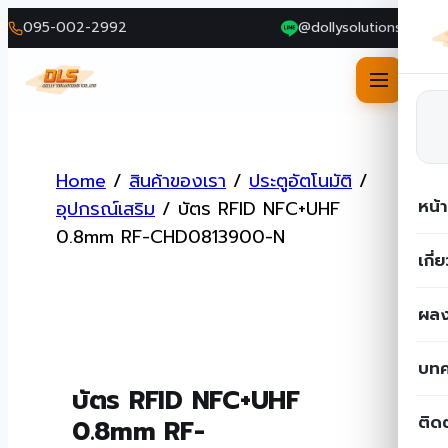
095-002-2992
@dollysolutions
Skip
to
Home
/
สินค้าของเรา
/
ประตูอัตโนมัติ
/
content
หน้
อุปกรณ์เสริม
/
บัตร RFID NFC+UHF
0.8mm RF-CHD0813900-N
เกี่
ผลง
บท
บัตร RFID NFC+UHF
ติด
0.8mm RF-