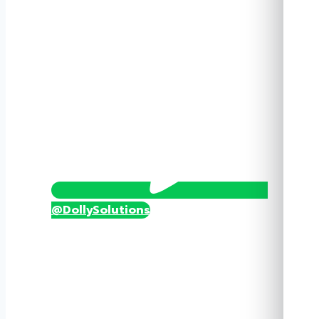
ออก
ATG-
SW03
ชิ้น
@DollySolutions