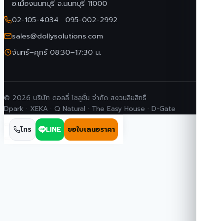
อ.เมืองนนทบุรี จ.นนทบุรี 11000
02-105-4034
·
095-002-2992
sales@dollysolutions.com
จันทร์–ศุกร์ 08:30–17:30 น.
© 2026 บริษัท ดอลลี่ โซลูชั่น จำกัด สงวนลิขสิทธิ์
Dpark · XEKA · Q Natural · The Easy House · D-Gate
โทร
LINE
ขอใบเสนอราคา