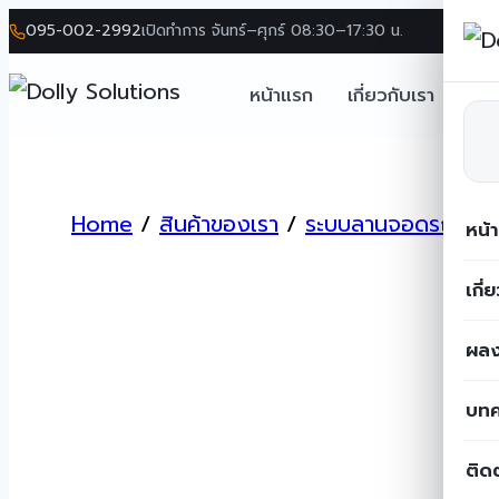
095-002-2992
เปิดทำการ จันทร์–ศุกร์ 08:30–17:30 น.
หน้าแรก
เกี่ยวกับเรา
โซล
Skip
to
Home
/
สินค้าของเรา
/
ระบบลานจอดรถ
/
ไม
content
หน้
เกี่
ผลง
บท
ติด