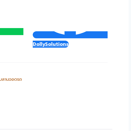
DollySolutions
บลานจอดรถ