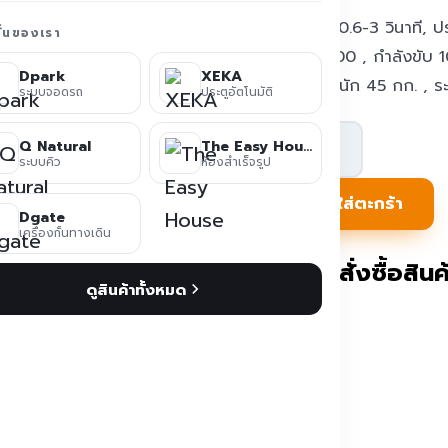
ความเร็ว 0.6-3 วินาที,
ชั่นของเรา
5,000,000 , กำลังขับ 1
Dpark
XEKA
<=3, น้ำหนัก 45 กก. , ร
ระบบจอดรถ
ประตูอัตโนมัติ
จำนวน
Q Natural
The Easy House
ไม้
ระบบคิว
ห้องสำเร็จรูป
กั้น
หยิบใส่ตะกร้า
Dgate
รถยนต์
เครื่องกั้นทางเดิน
แบบ
ติดต่อสั่งซื้อสินค้
ดูสินค้าทั้งหมด
มี
จอ
โฆษณา
LCD
Screen