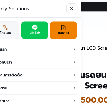
ผลงาน
บทความ
ติดต่อเรา
ูชั่น
โทรเลย
LINE@
ขอราคา
้กั้นรถยนต์
/
ไม้กั้นรถยนต์ แบบมีจอโฆษณา LCD Sc
าแรก
ยวกับเรา
ไม้กั้นรถ
านการติดตั้ง
LCD Scre
ความ
฿
75,500.0
ต่อเรา