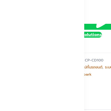
CP-
CD100
ชิ้น
@DollySolutions
รหัสสินค้า:
CP-CD100
หมวดหมู่:
ไม้กั้นรถยนต์
,
ระบ
แบรนด์:
Dpark