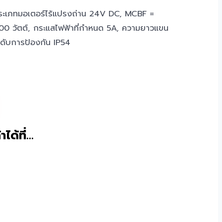
 ประเภทมอเตอร์ไร้แปรงถ่าน 24V DC, MCBF =
00 วัตต์, กระแสไฟฟ้าที่กำหนด 5A, ความยาวแขน
ะดับการป้องกัน IP54
าได้ที่…