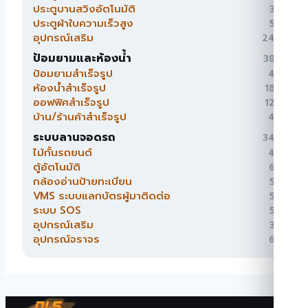
สินค้า
ประตูบานสวิงอัตโนมัติ
3
3
สินค้า
ประตูผ้าใบความเร็วสูง
5
5
สินค้า
อุปกรณ์เสริม
24
24
สินค้า
ป้อมยามและห้องน้ำ
38
38
สินค้า
ป้อมยามสำเร็จรูป
4
4
สินค้า
ห้องน้ำสำเร็จรูป
18
18
สินค้า
ออฟฟิศสำเร็จรูป
12
12
สินค้า
บ้าน/ร้านค้าสำเร็จรูป
4
4
สินค้า
ระบบลานจอดรถ
34
34
สินค้า
ไม้กั้นรถยนต์
4
4
สินค้า
ตู้อัตโนมัติ
6
6
สินค้า
กล้องอ่านป้ายทะเบียน
5
5
สินค้า
VMS ระบบแลกบัตรผู้มาติดต่อ
5
5
สินค้า
ระบบ SOS
5
5
สินค้า
อุปกรณ์เสริม
3
3
สินค้า
อุปกรณ์จราจร
6
6
สินค้า