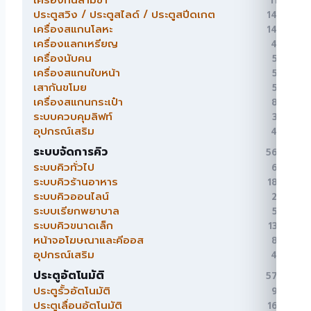
เครื่องกั้นสามขา
11
11
สินค้า
ประตูสวิง / ประตูสไลด์ / ประตูสปีดเกต
14
14
สินค้า
เครื่องสแกนโลหะ
14
14
สินค้า
เครื่องแลกเหรียญ
4
4
สินค้า
เครื่องนับคน
5
5
สินค้า
เครื่องสแกนใบหน้า
5
5
สินค้า
เสากันขโมย
5
5
สินค้า
เครื่องสแกนกระเป๋า
8
8
สินค้า
ระบบควบคุมลิฟท์
3
3
สินค้า
อุปกรณ์เสริม
4
4
สินค้า
ระบบจัดการคิว
56
56
สินค้า
ระบบคิวทั่วไป
6
6
สินค้า
ระบบคิวร้านอาหาร
18
18
สินค้า
ระบบคิวออนไลน์
2
2
สินค้า
ระบบเรียกพยาบาล
5
5
สินค้า
ระบบคิวขนาดเล็ก
13
13
สินค้า
หน้าจอโฆษณาและคีออส
8
8
สินค้า
อุปกรณ์เสริม
4
4
สินค้า
ประตูอัตโนมัติ
57
57
สินค้า
ประตูรั้วอัตโนมัติ
9
9
สินค้า
ประตูเลื่อนอัตโนมัติ
16
16